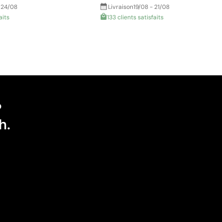
 24/08
Livraison
19/08 - 21/08
aits
133 clients satisfaits
?
h.