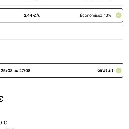
2,44 €/u
Économisez 43%
Gratuit
d
25/08 au 27/08
€
0 €