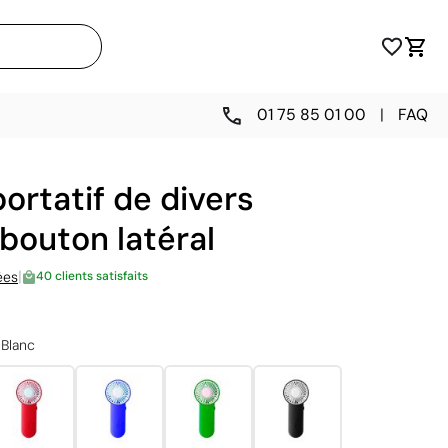
01 75 85 01 00
|
FAQ
portatif de divers
 bouton latéral
|
ées
40 clients satisfaits
Blanc