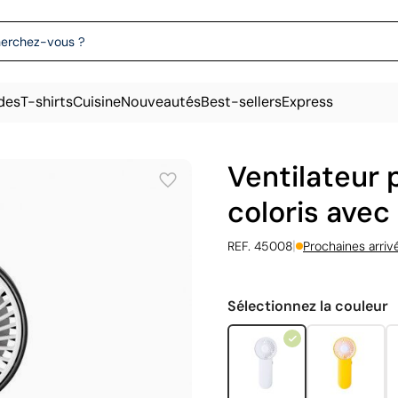
des
T-shirts
Cuisine
Nouveautés
Best-sellers
Express
Ventilateur 
coloris avec
|
REF. 45008
Prochaines arriv
Sélectionnez la couleur