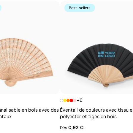
Possibilité d’impression avec couleurs Pantone®
Best-sellers
exactes
Permet l’impression sur surfaces incurvées et
irrégulières
Bonne définition des textes et logos
Prix compétitifs pour les grandes quantités
+6
nnalisable en bois avec des
Éventail de couleurs avec tissu e
ntaux
polyester et tiges en bois
0,92 €
Dès