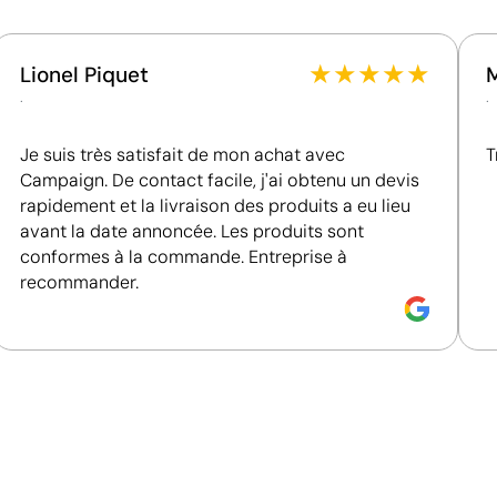
Fournisseur récompensé par la médaille EcoVadis
 personnalisés
Bronze, se situant parmi les 35 % des meilleures
entreprises en matière de performance ESG.
★
★
★
★
★
Lionel Piquet
Fournisseur certifié ISO 14001, attestant d'un
.
.
système de gestion environnementale structuré.
Je suis très satisfait de mon achat avec
T
Campaign. De contact facile, j'ai obtenu un devis
rapidement et la livraison des produits a eu lieu
avant la date annoncée. Les produits sont
conformes à la commande. Entreprise à
recommander.
Impression de petits détails sur des surfaces in
La tampographie transfère l’encre d’une plaque gravée à
formes incurvées ou irrégulières. Elle est conçue pour i
porte-clés, des gadgets et des objets de petite taille où
Avantages