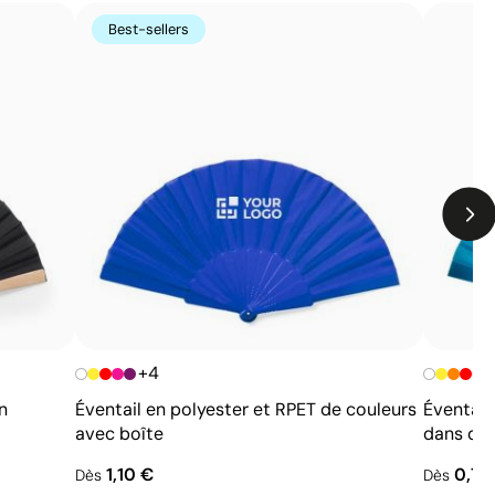
Zone d’impression relativement réduite
Best-sellers
Nombre de couleurs limité, surtout pour les designs
multicolores
Non adaptée à l’impression de photographies ou de
dégradés
+4
n
Éventail en polyester et RPET de couleurs
Éventail
avec boîte
dans de 
1,10 €
0,71
Dès
Dès