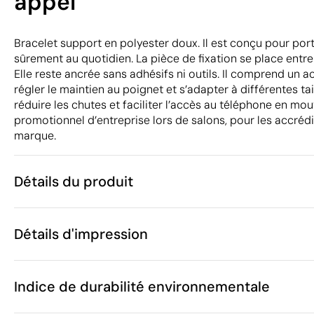
appel
Bracelet support en polyester doux. Il est conçu pour po
sûrement au quotidien. La pièce de fixation se place entre
Elle reste ancrée sans adhésifs ni outils. Il comprend un 
régler le maintien au poignet et s’adapter à différentes tai
réduire les chutes et faciliter l’accès au téléphone en m
promotionnel d’entreprise lors de salons, pour les accrédi
marque.
Détails du produit
Caractéristiques
Détails d'impression
55968
Code du produit
100 unités
Quantité minimum
1.9 x 17.5 x 1 
Tampographie
Taille
Indice de durabilité environnementale
12 g
Poids
Polyester
Matière