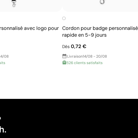
rsonnalisé avec logo pour
Cordon pour badge personnalisé 
rapide en 5-9 jours
0,72 €
Dès
14/08
Livraison
14/08 - 20/08
aits
526 clients satisfaits
?
h.