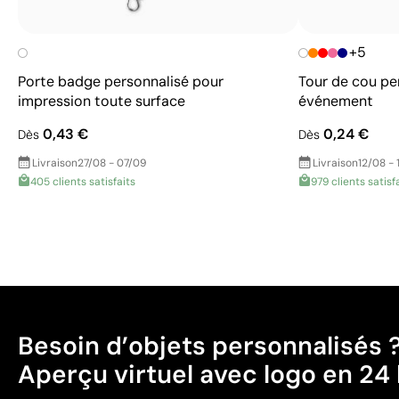
+5
Porte badge personnalisé pour
Tour de cou pe
impression toute surface
événement
0,43 €
0,24 €
Dès
Dès
Livraison
27/08 - 07/09
Livraison
12/08 - 
405 clients satisfaits
979 clients satisf
Besoin d’objets personnalisés 
Aperçu virtuel avec logo en 24 