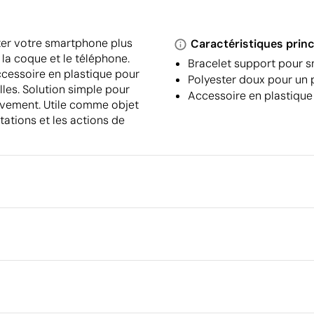
rter votre smartphone plus
Caractéristiques princ
 la coque et le téléphone.
Bracelet support pour s
accessoire en plastique pour
Polyester doux pour un 
lles. Solution simple pour
Accessoire en plastique 
ouvement. Utile comme objet
tations et les actions de
Emballage
Quantité minimale pour l'envo
palettes
cm
Emballage intermédiaire
Dimensions de la boîte extéri
Volume de la boîte extérieure