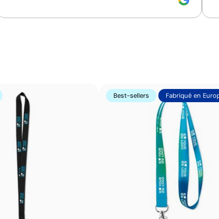
Impression de petits détails sur des surfaces in
La tampographie transfère l’encre d’une plaque gravée à
formes incurvées ou irrégulières. Elle est conçue pour i
porte-clés, des gadgets et des objets de petite taille où
Avantages
Best-sellers
Fabriqué en Euro
Possibilité d’impression avec couleurs Pantone®
exactes
Permet l’impression sur surfaces incurvées et
irrégulières
Bonne définition des textes et logos
Prix compétitifs pour les grandes quantités