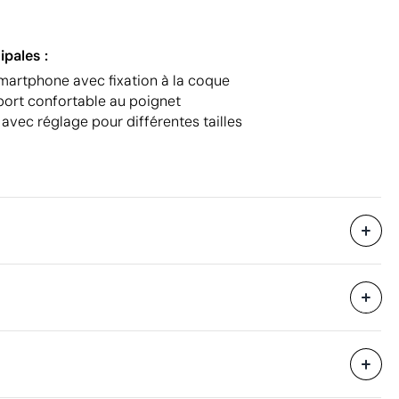
ipales :
martphone avec fixation à la coque
port confortable au poignet
avec réglage pour différentes tailles
72000 unités
i avec des
20 unités
37 x 34 x 34 cm
eure
0.04 m³