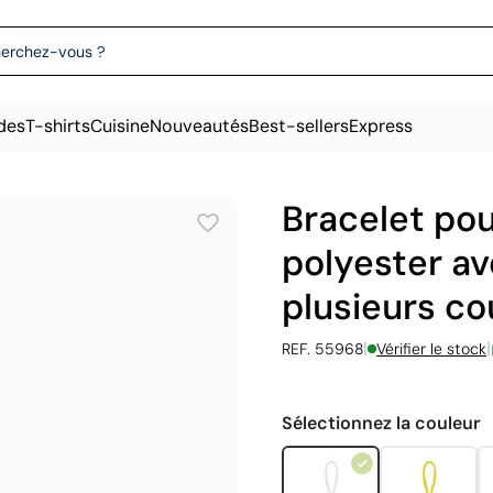
des
T-shirts
Cuisine
Nouveautés
Best-sellers
Express
Bracelet po
polyester av
plusieurs co
|
|
REF. 55968
Vérifier le stock
Sélectionnez la couleur