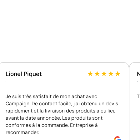
Poids de la boîte extérieure
Ce qui rend ce produit durable
Quantité par boîte
Certification du fournisseur - Points: 8 / 15
Fournisseur lié à une usine auditée selon une norme
reconnue, garantissant la vérification des
conditions de travail.
Fournisseur récompensé par la médaille EcoVadis
cou personnalisés
Bronze, se situant parmi les 35 % des meilleures
entreprises en matière de performance ESG.
★
★
★
★
★
Lionel Piquet
Fournisseur certifié ISO 14001, attestant d'un
.
.
système de gestion environnementale structuré.
Je suis très satisfait de mon achat avec
T
Position:
zone 3
Campaign. De contact facile, j'ai obtenu un devis
Size:
40 x 8 mm
rapidement et la livraison des produits a eu lieu
Tampographie:
maximum 1
avant la date annoncée. Les produits sont
couleur
conformes à la commande. Entreprise à
recommander.