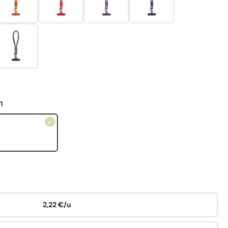
n
2,22 €/u