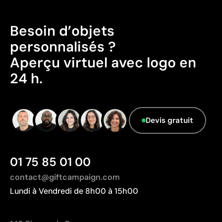
Peut être renouvelé sans changer le produit de base
Besoin d’objets
Limites
personnalisés ?
Ce n’est pas un marquage permanent sur l’article
Aperçu virtuel avec logo en
Le papier peut se détériorer avec l’usage ou
24 h.
l’humidité
La finalité promotionnelle a une durée de vie limitée
Devis gratuit
01 75 85 01 00
contact@giftcampaign.com
Lundi à Vendredi de 8h00 à 15h00