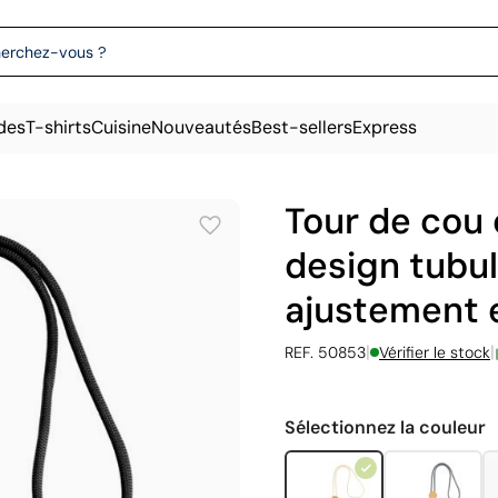
des
T-shirts
Cuisine
Nouveautés
Best-sellers
Express
Tour de cou
design tubul
ajustement
|
|
REF. 50853
Vérifier le stock
Sélectionnez la couleur