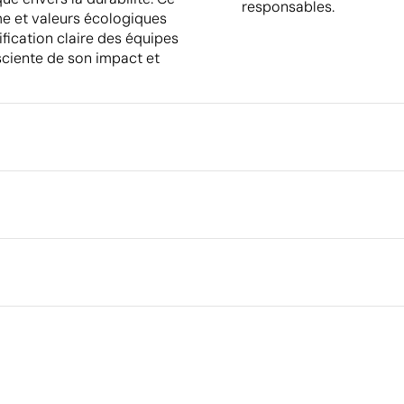
responsables.
me et valeurs écologiques
ification claire des équipes
sciente de son impact et
Emballage
Emballage intermédiaire
Dimensions de la boîte extéri
Tampographie
Volume de la boîte extérieure
Poids de la boîte extérieure
Quantité par boîte
Ce qui rend ce produit durable
Matériau - Points: 32 / 40