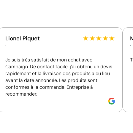
Utilise des ressources renouvelables d'origine
naturelle.
cou personnalisés
★
★
★
★
★
Lionel Piquet
.
.
Je suis très satisfait de mon achat avec
T
Campaign. De contact facile, j'ai obtenu un devis
rapidement et la livraison des produits a eu lieu
avant la date annoncée. Les produits sont
conformes à la commande. Entreprise à
recommander.
Gravure laser pour une finition élégante et per
La gravure laser crée une impression précise et permanen
avoir besoin d’encre, elle permet d’obtenir une finition p
bois, le plastique ou le cuir, et est très utilisée pour les