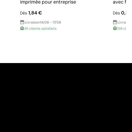
imprimée pour entreprise
avec fer
1,84 €
0,33
Dès
Dès
Livraison
14/08 - 17/08
Livraiso
45 clients satisfaits
159 clien