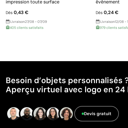
impression toute surface
événement
0,43 €
0,24 €
Dès
Dès
Livraison
27/08 - 07/09
Livraison
12/08 - 
405 clients satisfaits
979 clients satisf
Besoin d’objets personnalisés 
Aperçu virtuel avec logo en 24 
Devis gratuit