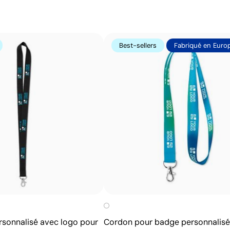
Avantages
Marquage permanent qui ne s’efface pas à l’usage
Best-sellers
Fabriqué en Euro
Grande précision et détails même sur petits textes
Ne nécessite pas d’encres ni de produits chimiques
additionnels
N’altère pas la texture ni l’intégrité de l’article
rsonnalisé avec logo pour
Cordon pour badge personnalisé 