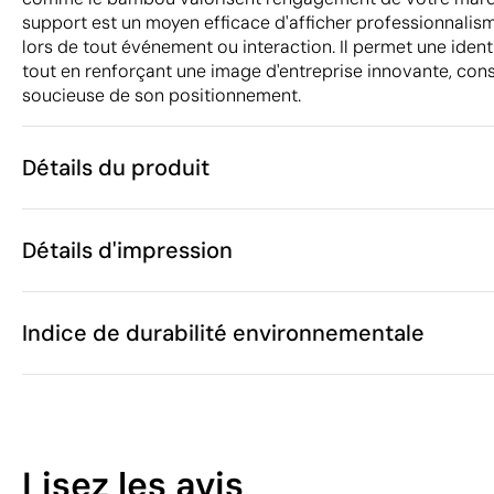
support est un moyen efficace d'afficher professionnalis
lors de tout événement ou interaction. Il permet une ident
tout en renforçant une image d'entreprise innovante, con
soucieuse de son positionnement.
Détails du produit
Caractéristiques
Détails d'impression
50853
Code du produit
25 unités
Quantité minimum
1 unité
Gravure laser
Goutte de résine
Vente par multiples de
Indice de durabilité environnementale
45 x 2 x 3 cm
Taille
15 g
Poids
Bambou
Matière
Zones d'impression disponibles
Chine
Pays de fabrication
34
6307 90 98
Code Intrastat
Lisez les avis
Mars 2025
Dans notre collection depuis