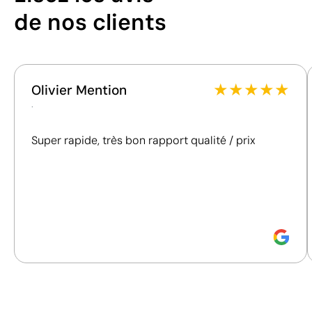
/100
de nos clients
Portugal
Pays d'envoi
Position:
Vous pouvez également le trouver dans
Cet indice est un outil de transparence qui permet de
position
connaître et de comparer l'impact de nos produits.
3
Cadeaux pour événements d'entreprise
Tours de 
Nous évaluons de manière claire et objective des
★
★
★
★
★
Size:
Olivier Mention
critères essentiels, tels que les matériaux, l'origine,
0 x 20
.
l'emballage et les certifications, afin de vous aider à
mm
prendre des décisions d'achat plus conscientes et
Gravure
Super rapide, très bon rapport qualité / prix
responsables.
laser:
Logo
Découvrez comment nous calculons notre indice de
gravé
durabilité.