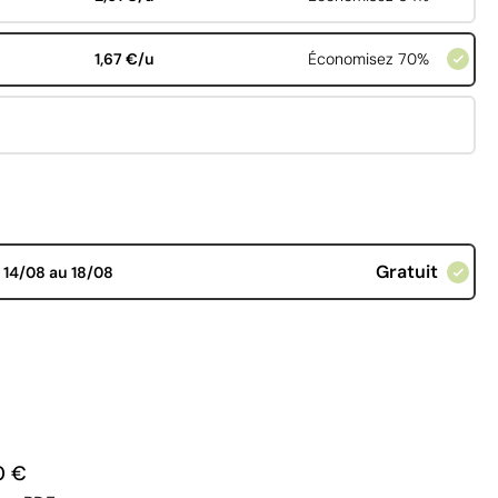
1,67 €/u
Économisez 70%
Gratuit
d
14/08 au 18/08
0 €