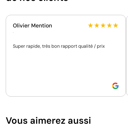
Vous pouvez également le trouver dans
Cet indice est un outil de transparence qui permet de
Cadeaux pour événements d'entreprise
Tours de 
connaître et de comparer l'impact de nos produits.
Nous évaluons de manière claire et objective des
★
★
★
★
★
Olivier Mention
Position:
sur un
Position:
côté 2
critères essentiels, tels que les matériaux, l'origine,
.
côté
Size:
28 x 14 mm
l'emballage et les certifications, afin de vous aider à
Size:
28 x 14 mm
Tampographie:
prendre des décisions d'achat plus conscientes et
Super rapide, très bon rapport qualité / prix
Tampographie:
maximum 4
responsables.
maximum 4
couleurs
couleurs
Découvrez comment nous calculons notre indice de
durabilité.
Vous aimerez aussi