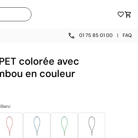
01 75 85 01 00
|
FAQ
RPET colorée avec
ambou en couleur
Blanc