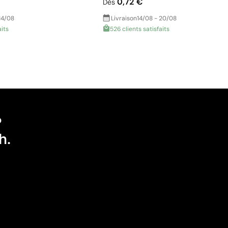
0,72 €
Dès
14/08
Livraison
14/08 - 20/08
aits
526 clients satisfaits
?
h.