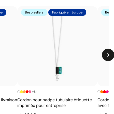
Zone d’impression relativement réduite
Nombre de couleurs limité, surtout pour les designs
pe
Best-sellers
Fabriqué en Europe
Best-
multicolores
Non adaptée à l’impression de photographies ou de
dégradés
+5
livraison
Cordon pour badge tubulaire étiquette
Cordon 
imprimée pour entreprise
avec fer