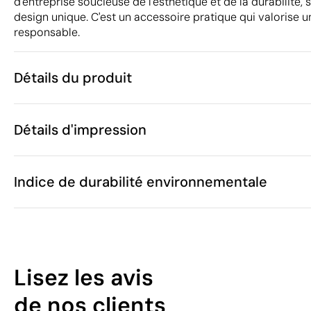
d'entreprise soucieuse de l'esthétique et de la durabilité,
design unique. C'est un accessoire pratique qui valorise
responsable.
Détails du produit
Caractéristiques
Détails d'impression
49288
Code du produit
25 unités
Quantité minimum
45 x 0.5 cm
Tampographie
Gravure laser
Taille
Indice de durabilité environnementale
16.1 g
Poids
R-PET
Matière
Chine
Pays de fabrication
Zones d'impression disponibles
6307 90 98
Code Intrastat
53
Septembre 2
Dans notre collection depuis
Lisez les avis
Pays-Bas
Pays d'envoi
/100
de nos clients