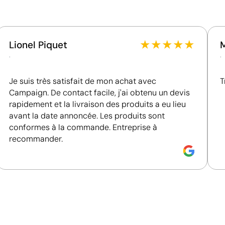
Certification du fournisseur - Points: 15 / 15
cou personnalisés
Fournisseur récompensé par la médaille EcoVadis
Platinum, figurant parmi le 1 % des entreprises les
★
★
★
★
★
Lionel Piquet
mieux classées en matière de performance ESG.
.
.
Je suis très satisfait de mon achat avec
T
Campaign. De contact facile, j'ai obtenu un devis
rapidement et la livraison des produits a eu lieu
avant la date annoncée. Les produits sont
conformes à la commande. Entreprise à
recommander.
Impression de petits détails sur des surfaces in
La tampographie transfère l’encre d’une plaque gravée à
formes incurvées ou irrégulières. Elle est conçue pour i
porte-clés, des gadgets et des objets de petite taille où
Avantages