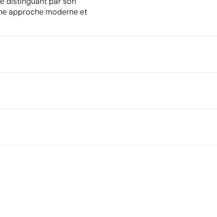
 se distinguant par son
 une approche moderne et
Emballage
Quantité minimale pour l'envo
palettes
Emballage intermédiaire
Dimensions de la boîte extéri
Volume de la boîte extérieure
Poids de la boîte extérieure
Ce qui rend ce produit durable
Quantité par boîte
024
Matériau - Points: 36 / 40
Contient des matières recyclées, réduisant
l'utilisation de ressources vierges.