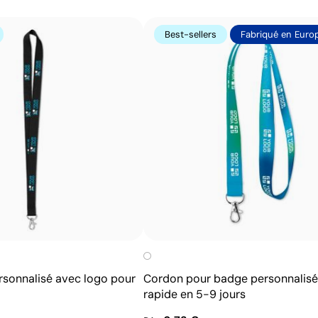
Possibilité d’impression avec couleurs Pantone®
exactes
Best-sellers
Fabriqué en Euro
Permet l’impression sur surfaces incurvées et
irrégulières
Bonne définition des textes et logos
Prix compétitifs pour les grandes quantités
rsonnalisé avec logo pour
Cordon pour badge personnalisé 
rapide en 5-9 jours