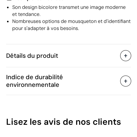
Son design bicolore transmet une image moderne
et tendance.
Nombreuses options de mousqueton et d'identifiant
pour s'adapter à vos besoins.
Détails du produit
Caractéristiques
Indice de durabilité
42114
Code du produit
environnementale
25 unités
Quantité minimum
1 unité
Vente par multiples de
ø7 x 470 mm
Taille
21 g
Poids
19
Lisez les avis
de nos clients
Polyamide
Matière
/100
Portugal
Pays de fabrication
6307 90 98