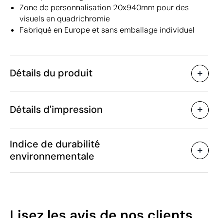
Zone de personnalisation 20x940mm pour des
visuels en quadrichromie
Fabriqué en Europe et sans emballage individuel
Détails du produit
Caractéristiques
Détails d'impression
55429
Code du produit
5 unités
Quantité minimum
1 unité
Sublimation en couleur
Transfert sérigr
Vente par multiples de
Indice de durabilité
2 x 45 cm
Taille
environnementale
15 g
Poids
Polyester
Matière
Zones d'impression disponibles
Portugal
Pays de fabrication
6307 90 98
Code Intrastat
29
Lisez les avis
de nos clients
Janvier 2026
Dans notre collection