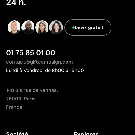
24 h.
Données avancées - Points: 0 / 5
Le fournisseur ne dispose pas de cette
information.
Devis gratuit
01 75 85 01 00
contact@giftcampaign.com
Lundi à Vendredi de 8h00 à 15h00
140 Bis rue de Rennes,
75006, Paris
France
Société
Explorer