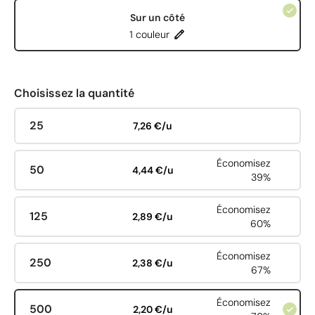
Sur un côté
1 couleur
Choisissez la quantité
25
7,26 €/u
Économisez
50
4,44 €/u
39%
Économisez
125
2,89 €/u
60%
Économisez
250
2,38 €/u
67%
Économisez
500
2,20 €/u