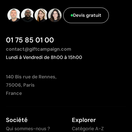
Limites
Devis gratuit
Zone d’impression relativement réduite
Nombre de couleurs limité, surtout pour les designs
multicolores
01 75 85 01 00
Non adaptée à l’impression de photographies ou de
dégradés
contact@giftcampaign.com
Lundi à Vendredi de 8h00 à 15h00
140 Bis rue de Rennes,
75006, Paris
France
Société
Explorer
Qui sommes-nous ?
Catégorie A-Z