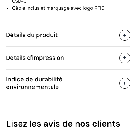
USB-C
Câble inclus et marquage avec logo RFID
Détails du produit
Caractéristiques
Détails d'impression
55947
Code du produit
15 unités
Quantité minimum
11 x 1.9 x 7.5 cm
Tampographie
Impression numérique en
Taille
Indice de durabilité
118 g
Poids
environnementale
Aluminium
Matière
2000 mAh
Capacité
Zones d'impression disponibles
Chine
Pays de fabrication
7616 99 90
Code Intrastat
34
Lisez les avis
de nos clients
Février 2026
Dans notre collection
/100
depuis