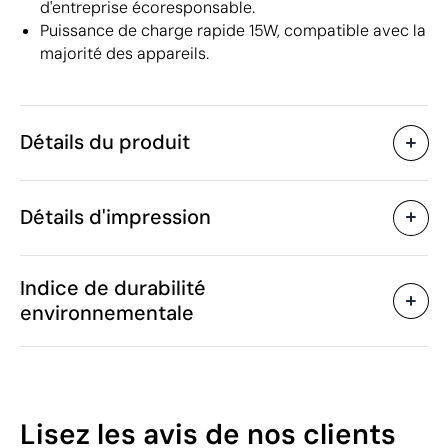
d'entreprise écoresponsable.
Puissance de charge rapide 15W, compatible avec la
majorité des appareils.
Détails du produit
Caractéristiques
Détails d'impression
42348
Code du produit
10 unités
Quantité minimum
ø9.1 x 0.8 cm
Tampographie
Gravure laser
Taille
Indice de durabilité
63 g
Poids
environnementale
Bambou
Matière
9 V
Capacité
Zones d'impression disponibles
Chine
Pays de fabrication
8504 40 95
Code Intrastat
42
Lisez les avis
de nos clients
Janvier 2023
Dans notre collection