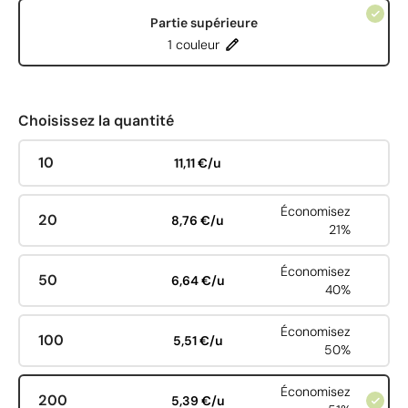
Partie supérieure
1 couleur
Choisissez la quantité
10
11,11 €/u
Économisez
20
8,76 €/u
21%
Économisez
50
6,64 €/u
40%
Économisez
100
5,51 €/u
50%
Économisez
200
5,39 €/u