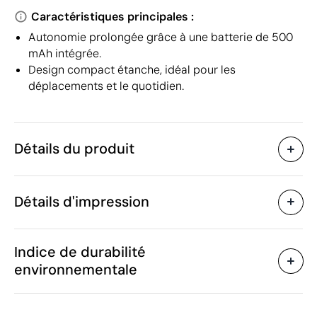
Caractéristiques principales :
Autonomie prolongée grâce à une batterie de 500
mAh intégrée.
Design compact étanche, idéal pour les
déplacements et le quotidien.
Détails du produit
Caractéristiques
Détails d'impression
45687
Code du produit
5 unités
Quantité minimum
5.6 x 5.1 x 3 cm
Tampographie
Impression numérique en
Taille
Indice de durabilité
66 g
Poids
environnementale
Plastique ABS recyclé
Matière
500 mAh
Capacité
Zones d'impression disponibles