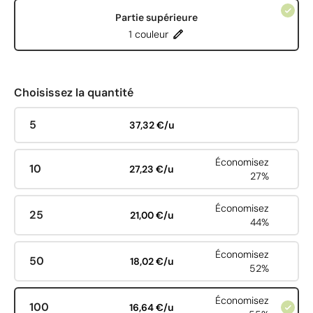
Partie supérieure
1 couleur
Choisissez la quantité
5
37,32 €/u
Économisez
10
27,23 €/u
27%
Économisez
25
21,00 €/u
44%
Économisez
50
18,02 €/u
52%
Économisez
100
16,64 €/u