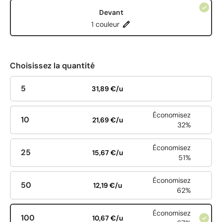
Devant
1 couleur
Choisissez la quantité
5
31,89 €/u
Économisez
10
21,69 €/u
32%
Économisez
25
15,67 €/u
51%
Économisez
50
12,19 €/u
62%
Économisez
100
10,67 €/u