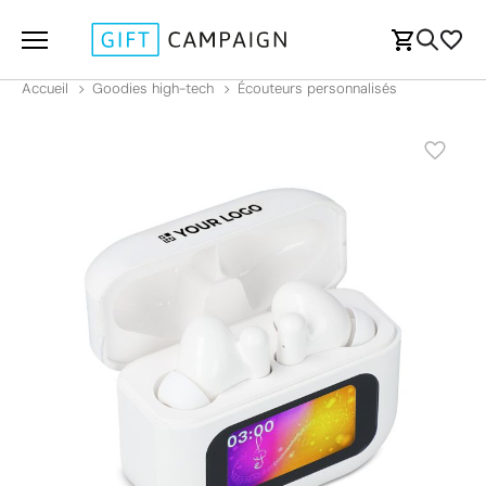
Accueil
Goodies high-tech
Écouteurs personnalisés