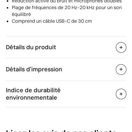
Réduction active du bruit et microphones doubles
Plage de fréquences de 20 Hz-20 kHz pour un son
équilibré
Comprend un câble USB-C de 30 cm
Détails du produit
Caractéristiques
Détails d'impression
54495
Code du produit
5
Quantité minimum
6.18 x 2.55 x 5.1 cm
Impression numérique en couleur
Taille
Indice de durabilité
55 g
Poids
environnementale
100% R-ABS
Matière
Chine
Pays de fabrication
Zones d'impression disponibles
8518 30 00
Code Intrastat
Octobre 2025
Dans notre collection
53