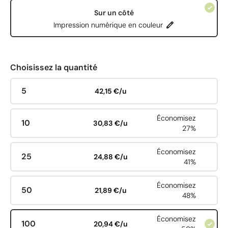
Sur un côté
Impression numérique en couleur
Choisissez la quantité
5
42,15 €/u
Économisez
10
30,83 €/u
27%
Économisez
25
24,88 €/u
41%
Économisez
50
21,89 €/u
48%
Économisez
100
20,94 €/u