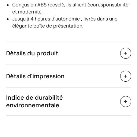
Conçus en ABS recyclé, ils allient écoresponsabilité
et modernité.
Jusqu'à 4 heures d'autonomie ; livrés dans une
élégante boîte de présentation.
Détails du produit
Caractéristiques
Détails d'impression
49673
Code du produit
5 unités
Quantité minimum
1 unité
Tampographie
Vente par multiples de
Indice de durabilité
6.1 x 4.9 x 2.9 cm
Taille
environnementale
33 g
Poids
Plastique ABS recyclé
Matière
Zones d'impression disponibles
30 mAh
Capacité
Chine
Pays de fabrication