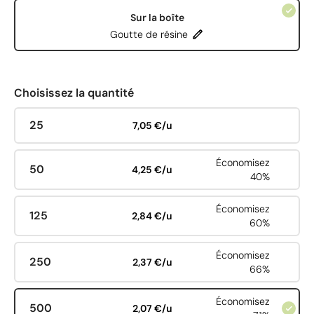
Sur la boîte
Goutte de résine
Choisissez la quantité
25
7,05 €/u
Économisez
50
4,25 €/u
40%
Économisez
125
2,84 €/u
60%
Économisez
250
2,37 €/u
66%
Économisez
500
2,07 €/u