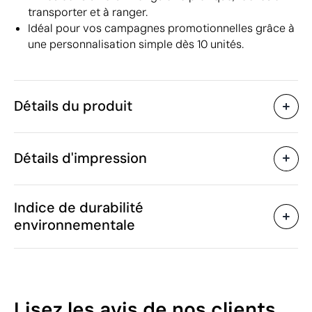
transporter et à ranger.
Idéal pour vos campagnes promotionnelles grâce à
une personnalisation simple dès 10 unités.
Détails du produit
Caractéristiques
Détails d'impression
49964
Code du produit
25 unités
Quantité minimum
5.8 x 1.8 x 5.4 cm
Goutte de résine
Impression numérique
Taille
Indice de durabilité
29 g
Poids
environnementale
Plastique ABS recyclé
Matière
Chine
Pays de fabrication
Zones d'impression disponibles
8518 30 00
Code Intrastat
Janvier 2025
Dans notre collection
55
Lisez les avis
de nos clients
depuis