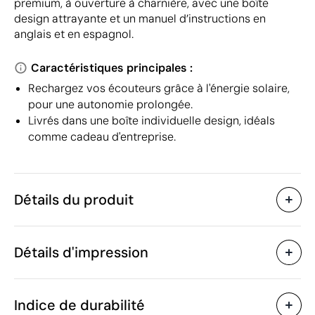
premium, à ouverture à charnière, avec une boîte
design attrayante et un manuel d’instructions en
anglais et en espagnol.
Caractéristiques principales :
Rechargez vos écouteurs grâce à l'énergie solaire,
pour une autonomie prolongée.
Livrés dans une boîte individuelle design, idéals
comme cadeau d'entreprise.
Détails du produit
Caractéristiques
Détails d'impression
39397
Code du produit
10 unités
Quantité minimum
5.1 x 5.3 x 2.6 cm
Tampographie
Taille
Indice de durabilité
47 g
Poids