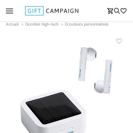
Accueil
Goodies high-tech
Écouteurs personnalisés