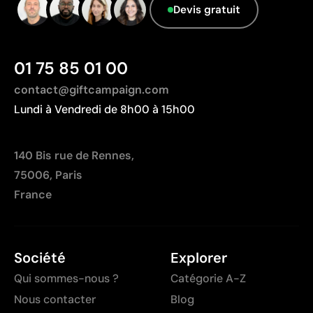
Devis gratuit
Zone d’impression relativement réduite
Nombre de couleurs limité, surtout pour les designs
multicolores
01 75 85 01 00
Non adaptée à l’impression de photographies ou de
dégradés
contact@giftcampaign.com
Lundi à Vendredi de 8h00 à 15h00
140 Bis rue de Rennes,
75006, Paris
France
Société
Explorer
Qui sommes-nous ?
Catégorie A-Z
Nous contacter
Blog