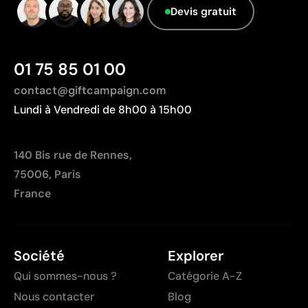
Aspects à améliorer
Devis gratuit
Zone d’impression relativement réduite
Nombre de couleurs limité, surtout pour les designs
multicolores
Pays d’origine - Points: 2 / 10
01 75 85 01 00
Non adaptée à l’impression de photographies ou de
Fabriqué en Chine, avec une distance de
dégradés
transport plus importante par rapport à l'Europe.
contact@giftcampaign.com
Lundi à Vendredi de 8h00 à 15h00
140 Bis rue de Rennes,
75006, Paris
France
Société
Explorer
Qui sommes-nous ?
Catégorie A-Z
Nous contacter
Blog