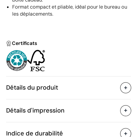
Format compact et pliable, idéal pour le bureau ou
les déplacements.
Certificats
Détails du produit
Caractéristiques
Détails d'impression
48866
Code du produit
25 unités
Quantité minimum
13.9 x 7.9 x 1.3 cm
Tampographie
Taille
Indice de durabilité
68 g
Poids