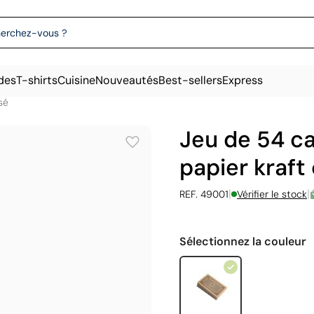
des
T-shirts
Cuisine
Nouveautés
Best-sellers
Express
sé
Jeu de 54 ca
papier kraft
|
|
REF. 49001
Vérifier le stock
Sélectionnez la couleur