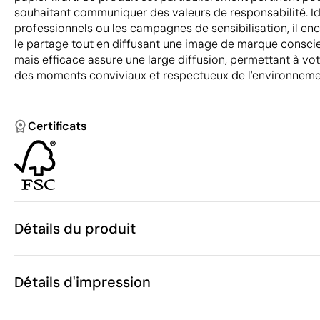
souhaitant communiquer des valeurs de responsabilité. I
professionnels ou les campagnes de sensibilisation, il enc
le partage tout en diffusant une image de marque consci
mais efficace assure une large diffusion, permettant à vot
des moments conviviaux et respectueux de l'environneme
Certificats
Détails du produit
Caractéristiques
Détails d'impression
49001
Code du produit
25 unités
Quantité minimum