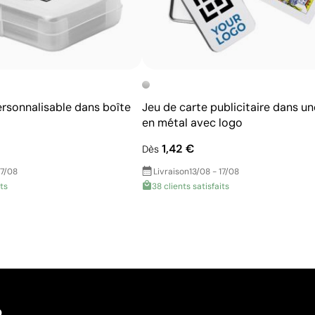
ersonnalisable dans boîte
Jeu de carte publicitaire dans un
en métal avec logo
1,42 €
Dès
17/08
Livraison
13/08 - 17/08
its
38 clients satisfaits