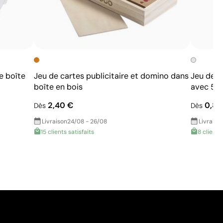
e boîte
Jeu de cartes publicitaire et domino dans
Jeu de c
boîte en bois
avec 54 
2,40 €
0,82
Dès
Dès
Livraison
24/08 - 26/08
Livraiso
15 clients satisfaits
8 clients