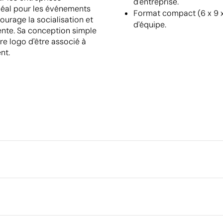
d'entreprise.
déal pour les événements
Format compact (6 x 9 x
ourage la socialisation et
d'équipe.
ente. Sa conception simple
re logo d'être associé à
nt.
Emballage
Type d'emballage individuel
Dimensions de la boîte extéri