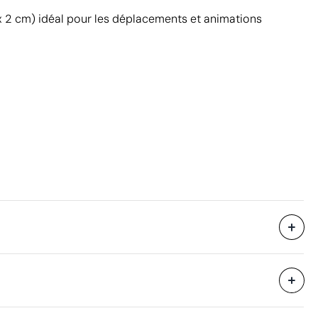
 2 cm) idéal pour les déplacements et animations
Sans emballage individuel
20.5 x 41 x 31.5 cm
eure