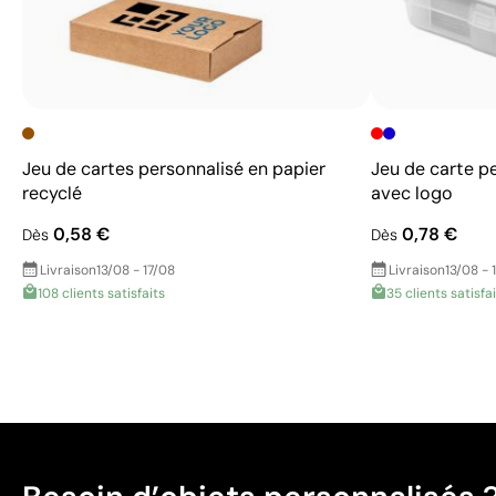
Jeu de cartes personnalisé en papier
Jeu de carte p
recyclé
avec logo
0,58 €
0,78 €
Dès
Dès
Livraison
13/08 - 17/08
Livraison
13/08 - 
108 clients satisfaits
35 clients satisfa