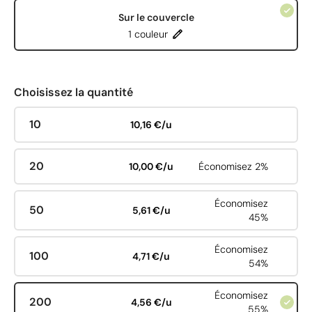
Sur le couvercle
1 couleur
Choisissez la quantité
10
10,16 €/u
20
10,00 €/u
Économisez 2%
Économisez
50
5,61 €/u
45%
Économisez
100
4,71 €/u
54%
Économisez
200
4,56 €/u
55%