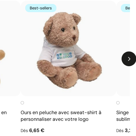
Limites
Best-sellers
Best-
Non adaptée à l’impression de photographies ou de
dégradés
Nombre de couleurs limité
 en
Ours en peluche avec sweat-shirt à
Singe en
personnaliser avec votre logo
sublimat
6,65 €
3,21
Dès
Dès