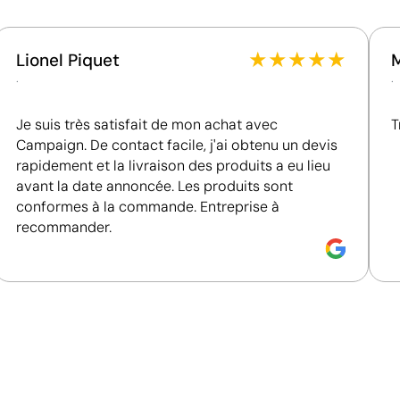
★
★
★
★
★
Lionel Piquet
.
.
Je suis très satisfait de mon achat avec
T
Campaign. De contact facile, j'ai obtenu un devis
rapidement et la livraison des produits a eu lieu
avant la date annoncée. Les produits sont
conformes à la commande. Entreprise à
recommander.
Couleurs unies intenses avec un excellent rappor
La sérigraphie est une technique d’impression où l’encre
zones non imprimées. Elle est parfaite pour les logos c
s’avère très économique en grandes quantités sur des s
t-shirts.