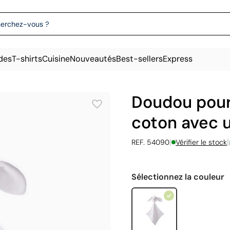
des
T-shirts
Cuisine
Nouveautés
Best-sellers
Express
Doudou pour
coton avec u
|
|
REF. 54090
Vérifier le stock
Sélectionnez la couleur