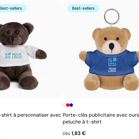
Avantages
Best-sellers
Best-sellers
Possibilité d’impression avec couleurs Pantone®
exactes
Excellent rapport qualité-prix pour les grandes
séries
Idéale pour logos simples sans détails fins
-shirt à personnaliser avec
Porte-clés publicitaire avec ours
peluche à t-shirt
1,83 €
Dès