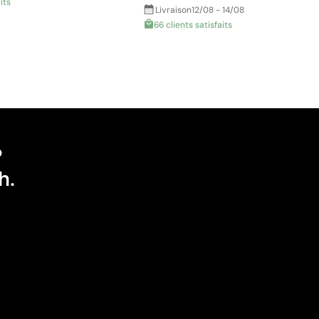
its
Livraison
12/08 - 14/08
66 clients satisfaits
?
h.