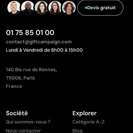
Limites
Le fournisseur ne dispose pas de cette
Devis gratuit
Nombre de couleurs limité
information.
Non adapté pour des designs photographiques ou
des dégradés
01 75 85 01 00
contact@giftcampaign.com
Lundi à Vendredi de 8h00 à 15h00
140 Bis rue de Rennes,
75006, Paris
France
Société
Explorer
Qui sommes-nous ?
Catégorie A-Z
Nous contacter
Blog