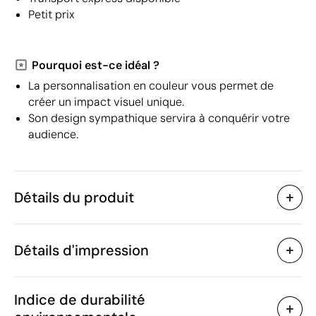
Petit prix
Pourquoi est-ce idéal ?
La personnalisation en couleur vous permet de
créer un impact visuel unique.
Son design sympathique servira à conquérir votre
audience.
Détails du produit
Caractéristiques
Détails d'impression
32867
Code du produit
5 unités
Quantité minimum
1 unité
Transfert sérigraphique
Transfert numé
Vente par multiples de
Indice de durabilité
12 cm
Taille