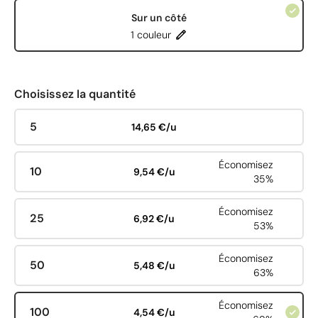
Sur un côté
1 couleur
Choisissez la quantité
5
14,65 €/u
Économisez
10
9,54 €/u
35%
Économisez
25
6,92 €/u
53%
Économisez
50
5,48 €/u
63%
Économisez
100
4,54 €/u