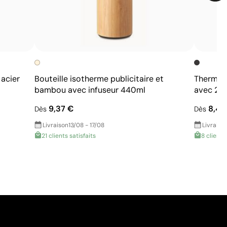
acier
Bouteille isotherme publicitaire et
Thermos 
bambou avec infuseur 440ml
avec 2 v
9,37 €
8,49
Dès
Dès
Livraison
13/08 - 17/08
Livraiso
21 clients satisfaits
8 clients