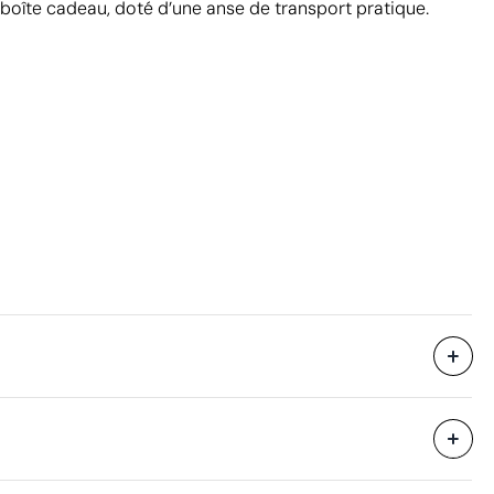
boîte cadeau, doté d’une anse de transport pratique.
Livré dans une boîte cadeau.
53.5 x 38 x 30 cm
eure