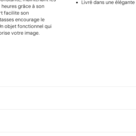
Livré dans une élégante 
 heures grâce à son
t facilite son
tasses encourage le
n objet fonctionnel qui
orise votre image.
Emballage
Type d'emballage individuel
Dimensions de la boîte extéri