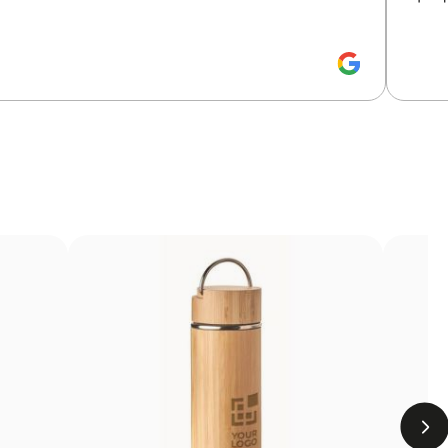
 un excellent rapport qualité-prix
e aux surfaces cylindriques, permettant de couvrir presque
gn est visible sous tous les angles, avec des couleurs unies
Limites
Limitée aux designs avec peu de couleurs
Non adaptée à l’impression de photographies ou de
dégradés
La zone d’impression dépend de la forme et de la
taille du contenant