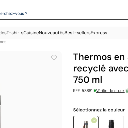
des
T-shirts
Cuisine
Nouveautés
Best-sellers
Express
mos
Thermos en 
recyclé avec
750 ml
|
|
REF. 53881
Vérifier le stock
Sélectionnez la couleur