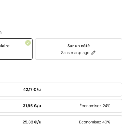
n
laire
Sur un côté
Sans marquage
42,17 €/u
31,95 €/u
Économisez 24%
25,32 €/u
Économisez 40%