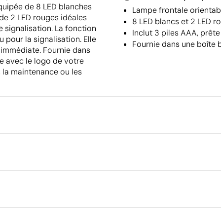
quipée de 8 LED blanches
Lampe frontale orientab
 de 2 LED rouges idéales
8 LED blancs et 2 LED ro
 signalisation. La fonction
Inclut 3 piles AAA, prête
 pour la signalisation. Elle
Fournie dans une boîte 
n immédiate. Fournie dans
ée avec le logo de votre
r, la maintenance ou les
Emballage
Type d'emballage individuel
Emballage intermédiaire
Dimensions de la boîte extéri
Volume de la boîte extérieure
Poids de la boîte extérieure
Quantité par boîte