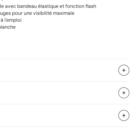
le avec bandeau élastique et fonction flash
uges pour une visibilité maximale
 à l'emploi
blanche
Livré dans une boîte blanche.
50 unités
23 x 63 x 43 cm
eure
0.062 m³
11.7 kg
100 unités