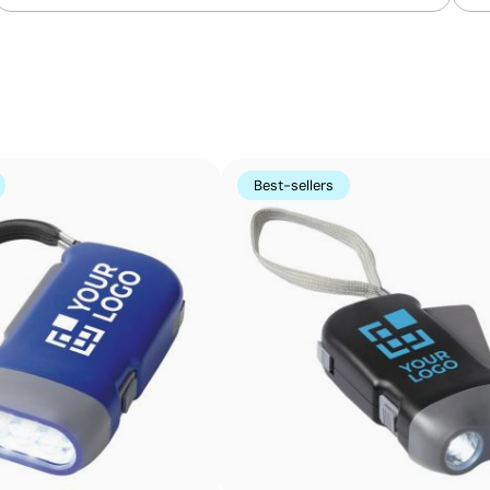
La tampographie transfère l’encre d’une plaque gravée à
formes incurvées ou irrégulières. Elle est conçue pour i
porte-clés, des gadgets et des objets de petite taille où
Avantages
Possibilité d’impression avec couleurs Pantone®
Best-sellers
exactes
Permet l’impression sur surfaces incurvées et
irrégulières
Bonne définition des textes et logos
Prix compétitifs pour les grandes quantités