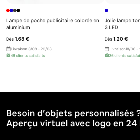
Lampe de poche publicitaire colorée en
Jolie lampe to
aluminium
3 LED
1,68 €
1,20 €
Dès
Dès
Livraison
18/08 - 20/08
Livraison
18/08 -
46 clients satisfaits
36 clients satisfa
Besoin d’objets personnalisés 
Aperçu virtuel avec logo en 24 