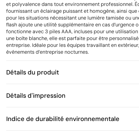
et polyvalence dans tout environnement professionnel. É
fournissant un éclairage puissant et homogène, ainsi que
pour les situations nécessitant une lumière tamisée ou une
flash ajoute une utilité supplémentaire en cas d’urgence ou
fonctionne avec 3 piles AAA, incluses pour une utilisatio
une boîte blanche, elle est parfaite pour être personnalis
entreprise. Idéale pour les équipes travaillant en extérieu
événements d’entreprise nocturnes.
Détails du produit
Caractéristiques
Détails d'impression
37283
Code du produit
10 unités
Quantité minimum
1 unité
Tampographie
Vente par multiples de
Indice de durabilité environnementale
26 x 1.4 cm
Taille
107 g
Poids
Plastique
Matière