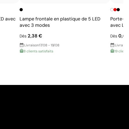
ED avec
Lampe frontale en plastique de 5 LED
Porte-cl
avec 3 modes
avec LED
2,38 €
0,65
Dès
Dès
Livraison
17/08 - 19/08
Livraiso
8 clients satisfaits
19 clients