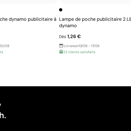
rche dynamo publicitaire à
Lampe de poche publicitaire 2 L
dynamo
1,26 €
Dès
 20/08
Livraison
13/08 - 17/08
its
23 clients satisfaits
?
h.