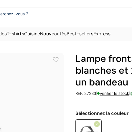
des
T-shirts
Cuisine
Nouveautés
Best-sellers
Express
Lampe front
blanches et 
un bandeau
|
|
REF. 37283
Vérifier le stock
Sélectionnez la couleur