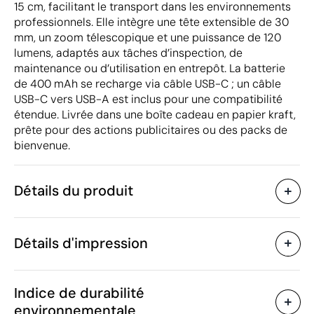
15 cm, facilitant le transport dans les environnements
professionnels. Elle intègre une tête extensible de 30
mm, un zoom télescopique et une puissance de 120
lumens, adaptés aux tâches d’inspection, de
maintenance ou d’utilisation en entrepôt. La batterie
de 400 mAh se recharge via câble USB-C ; un câble
USB-C vers USB-A est inclus pour une compatibilité
étendue. Livrée dans une boîte cadeau en papier kraft,
prête pour des actions publicitaires ou des packs de
bienvenue.
Détails du produit
Caractéristiques
Détails d'impression
55466
Code du produit
10 unités
Quantité minimum
1 unité
Tampographie
Gravure laser
Vente par multiples de
Indice de durabilité
ø2.1 x 9.2 cm
Taille
environnementale