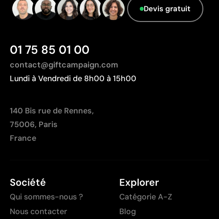
Non adaptée à l’impression de photographies ou de
Devis gratuit
dégradés
01 75 85 01 00
contact@giftcampaign.com
Lundi à Vendredi de 8h00 à 15h00
140 Bis rue de Rennes,
75006, Paris
France
Société
Explorer
Qui sommes-nous ?
Catégorie A-Z
Nous contacter
Blog