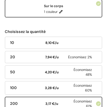
Sur le corps
1 couleur
Choisissez la quantité
10
8,10 €/u
20
7,94 €/u
Économisez 2%
Économisez
50
4,20 €/u
48%
Économisez
100
3,28 €/u
60%
Économisez
200
3,17 €/u
61%