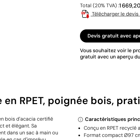
1 669,2
Total (20% TVA) :
Télécharger le devis
Devis gratuit avec ap
Vous souhaitez voir le p
gratuit avec un aperçu du
 en RPET, poignée bois, prati
 bois d'acacia certifié
Caractéristiques princ
t et élégant. Sa
Conçu en RPET recyclé a
ent dans un sac à main ou
Format compact Ø97 cm, 
ble en cas d'imprévu.