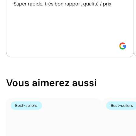
prendre des décisions d'achat plus conscientes et
Super rapide, très bon rapport qualité / prix
sérigraphique:
mm
responsables.
maximum 6
Transfert
couleurs
sérigraphique:
Découvrez comment nous calculons notre indice de
maximum 6
durabilité.
couleurs
Vous aimerez aussi
Best-sellers
Best-sellers