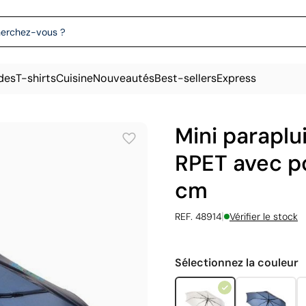
des
T-shirts
Cuisine
Nouveautés
Best-sellers
Express
Mini paraplu
RPET avec p
cm
|
REF. 48914
Vérifier le stock
Sélectionnez la couleur