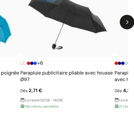
+6
+
c poignée
Parapluie publicitaire pliable avec housse
Paraplui
Ø97
avec hou
2,71 €
4,33
Dès
Dès
Livraison
12/08 - 14/08
Livraiso
136 clients satisfaits
21 clients