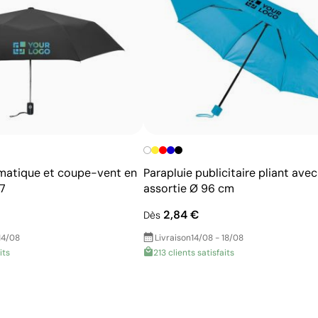
Amfori/BSCI, SA8000 et Sedex.Le produit intègre
Résistance supérieure à un transfert digital
Aware™, un système de traçabilité vérifiable.
Idéal pour vêtements nécessitant des lavages
fréquents
matique et coupe-vent en
Parapluie publicitaire pliant ave
7
assortie Ø 96 cm
2,84 €
Dès
14/08
Livraison
14/08 - 18/08
its
213 clients satisfaits