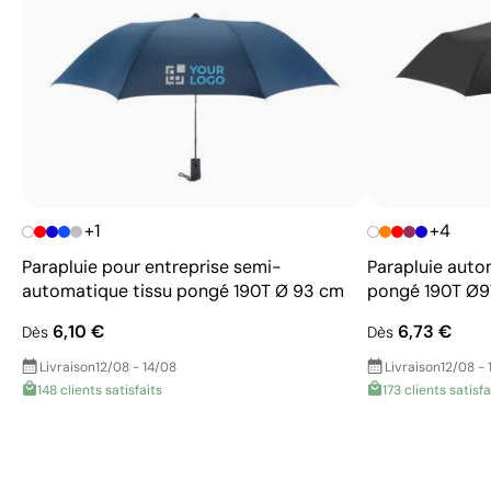
+1
+4
Parapluie pour entreprise semi-
Parapluie auto
automatique tissu pongé 190T Ø 93 cm
pongé 190T Ø9
6,10 €
6,73 €
Dès
Dès
Livraison
12/08 - 14/08
Livraison
12/08 - 
148 clients satisfaits
173 clients satisfa