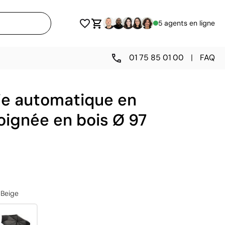
5 agents en ligne
01 75 85 01 00
|
FAQ
ie automatique en
oignée en bois Ø 97
Beige