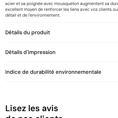
acier et sa poignée avec mousqueton augmentent sa durabi
excellent moyen de renforcer les liens avec vos clients ou 
détail et de l'environnement.
Détails du produit
Caractéristiques
Détails d'impression
50687
Code du produit
10 unités
Quantité minimum
62 x Ø98 cm
Transfert numérique en couleur
Sérigra
Taille
Indice de durabilité environnementale
325 g
Poids
rPET, Plastiqu
Matière
Chine
Pays de fabrication
Zones d'impression disponibles
6601 91 00
Code Intrastat
49
Janvier 2025
Dans notre collection depuis
Lisez les avis
Pologne
Pays d'envoi
/100