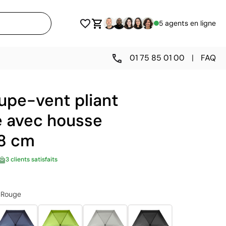
5 agents en ligne
01 75 85 01 00
|
FAQ
upe-vent pliant
 avec housse
98 cm
3 clients satisfaits
Rouge