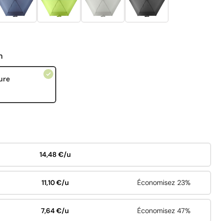
n
ure
14,48 €/u
11,10 €/u
Économisez 23%
7,64 €/u
Économisez 47%