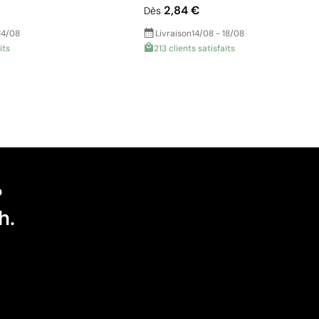
2,84 €
Dès
14/08
Livraison
14/08 - 18/08
its
213 clients satisfaits
?
h.