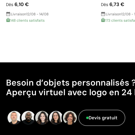
6,10 €
6,73 €
Dès
Dès
Livraison
12/08 - 14/08
Livraison
12/08 - 
148 clients satisfaits
173 clients satisfa
Besoin d’objets personnalisés 
Aperçu virtuel avec logo en 24 
Devis gratuit