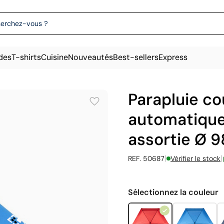
des
T-shirts
Cuisine
Nouveautés
Best-sellers
Express
Parapluie co
automatique
assortie Ø 
|
|
REF. 50687
Vérifier le stock
Sélectionnez la couleur