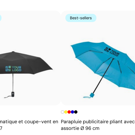
transféré sur l’article à l’aide de chaleur et de pressio
complexes et des photographies en couleur, tout en cons
Best-sellers
Avantages
Reproduit des images complexes et photos tout en
couleur
Ne nécessite pas la spécification des couleurs
Pantone
Toucher doux en surface
Couleurs vives et haute qualité
matique et coupe-vent en
Parapluie publicitaire pliant ave
7
assortie Ø 96 cm