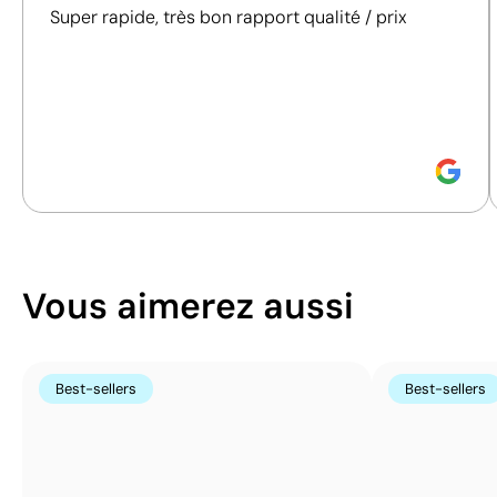
prendre des décisions d'achat plus conscientes et
Super rapide, très bon rapport qualité / prix
responsables.
Découvrez comment nous calculons notre indice de
durabilité.
Position:
segment 1
Position:
segment 2
Size:
210x210 mm
Size:
210x210 mm
Sérigraphie:
maximum 2 couleurs
Sérigraphie:
maximu
Vous aimerez aussi
Best-sellers
Best-sellers