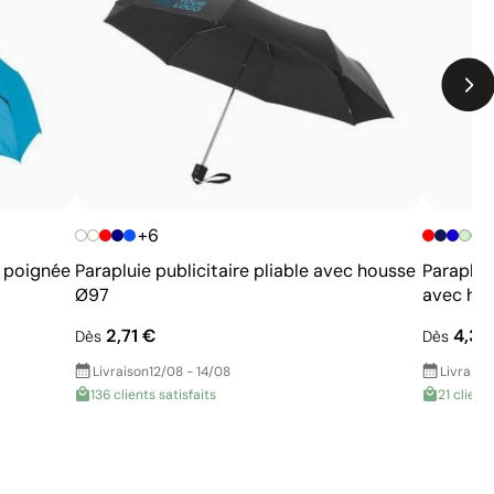
dégradés
Nombre de couleurs limité
+6
+
c poignée
Parapluie publicitaire pliable avec housse
Paraplui
Ø97
avec hou
2,71 €
4,33
Dès
Dès
Livraison
12/08 - 14/08
Livraiso
136 clients satisfaits
21 clients