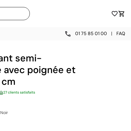
01 75 85 01 00
|
FAQ
iant semi-
 avec poignée et
3 cm
27 clients satisfaits
Noir