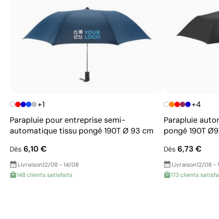
+1
+4
Parapluie pour entreprise semi-
Parapluie auto
automatique tissu pongé 190T Ø 93 cm
pongé 190T Ø9
6,10 €
6,73 €
Dès
Dès
Livraison
12/08 - 14/08
Livraison
12/08 - 
148 clients satisfaits
173 clients satisfa