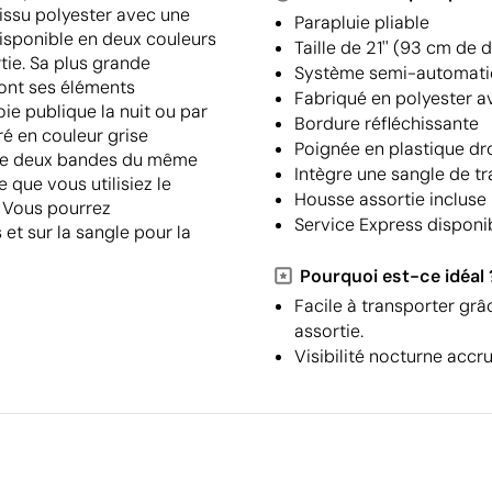
tissu polyester avec une
Parapluie pliable
 disponible en deux couleurs
Taille de 21'' (93 cm de 
ie. Sa plus grande
Système semi-automatiq
sont ses éléments
Fabriqué en polyester a
voie publique la nuit ou par
Bordure réfléchissante
ré en couleur grise
Poignée en plastique dr
orte deux bandes du même
Intègre une sangle de t
 que vous utilisiez le
Housse assortie incluse
. Vous pourrez
Service Express disponi
et sur la sangle pour la
Pourquoi est-ce idéal 
Facile à transporter grâ
assortie.
Visibilité nocturne accru