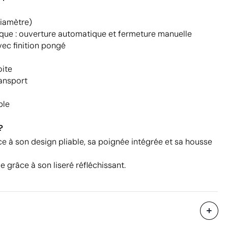
diamètre)
ue : ouverture automatique et fermeture manuelle
vec finition pongé
oite
ransport
ble
?
ce à son design pliable, sa poignée intégrée et sa housse
e grâce à son liseré réfléchissant.