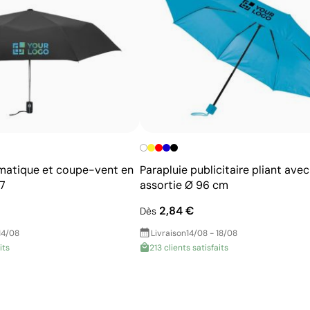
exactes
Excellent rapport qualité-prix pour les grandes
séries
Idéale pour logos simples sans détails fins
matique et coupe-vent en
Parapluie publicitaire pliant ave
7
assortie Ø 96 cm
2,84 €
Dès
14/08
Livraison
14/08 - 18/08
its
213 clients satisfaits