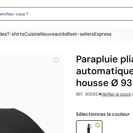
des
T-shirts
Cuisine
Nouveautés
Best-sellers
Express
Parapluie pl
automatique
housse Ø 9
|
|
REF. 30592
Vérifier le stock
Sélectionnez la couleur