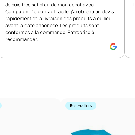
Je suis très satisfait de mon achat avec
T
Campaign. De contact facile, j'ai obtenu un devis
rapidement et la livraison des produits a eu lieu
avant la date annoncée. Les produits sont
Position:
segment 3
P
conformes à la commande. Entreprise à
recommander.
Size:
210x210 mm
S
m 2 couleurs
Sérigraphie:
maximum 2 couleurs
S
Couleurs unies intenses avec un excellent rappor
La sérigraphie est une technique d’impression où l’encre
zones non imprimées. Elle est parfaite pour les logos c
s’avère très économique en grandes quantités sur des s
Best-sellers
t-shirts.
Avantages
Possibilité d’impression avec couleurs Pantone®