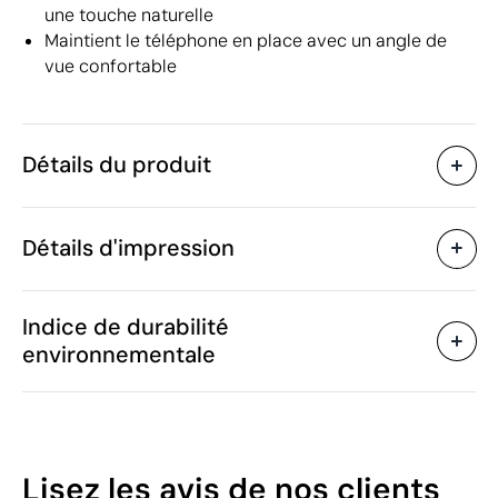
une touche naturelle
Maintient le téléphone en place avec un angle de
vue confortable
Détails du produit
Caractéristiques
Détails d'impression
51210
Code du produit
25 unités
Quantité minimum
6 x 2.5 x 1.5 cm
Tampographie
Gravure laser
Taille
Indice de durabilité
17 g
Poids
environnementale
Bambou
Matière
Chine
Pays de fabrication
Zones d'impression disponibles
4421 91 00
Code Intrastat
Mars 2025
Dans notre collection
49
Lisez les avis
de nos clients
depuis