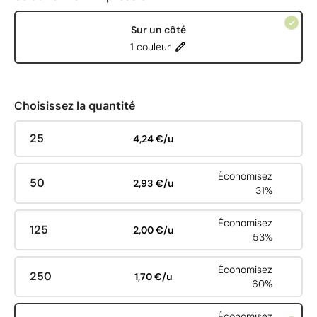
Sur un côté
1 couleur
Choisissez la quantité
25
4,24 €/u
Économisez
50
2,93 €/u
31%
Économisez
125
2,00 €/u
53%
Économisez
250
1,70 €/u
60%
Économisez