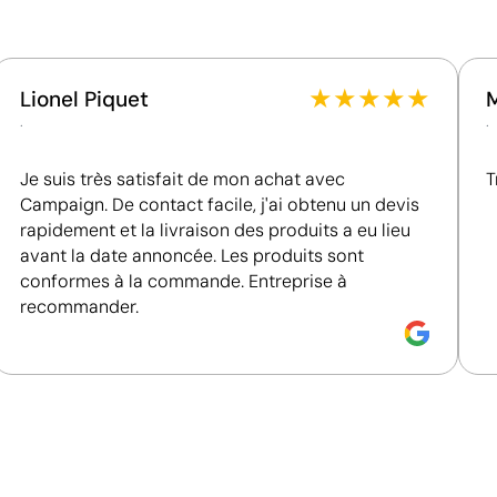
Certification du fournisseur - Points: 8 / 15
personnalisés
Fournisseur lié à une usine auditée selon une norme
reconnue, garantissant la vérification des
★
★
★
★
★
Lionel Piquet
conditions de travail.
.
.
Fournisseur récompensé par la médaille EcoVadis
Bronze, se situant parmi les 35 % des meilleures
Je suis très satisfait de mon achat avec
T
entreprises en matière de performance ESG.
Campaign. De contact facile, j'ai obtenu un devis
Fournisseur certifié ISO 14001, attestant d'un
rapidement et la livraison des produits a eu lieu
système de gestion environnementale structuré.
avant la date annoncée. Les produits sont
conformes à la commande. Entreprise à
recommander.
Impression de petits détails sur des surfaces in
La tampographie transfère l’encre d’une plaque gravée à
formes incurvées ou irrégulières. Elle est conçue pour i
porte-clés, des gadgets et des objets de petite taille où
Avantages