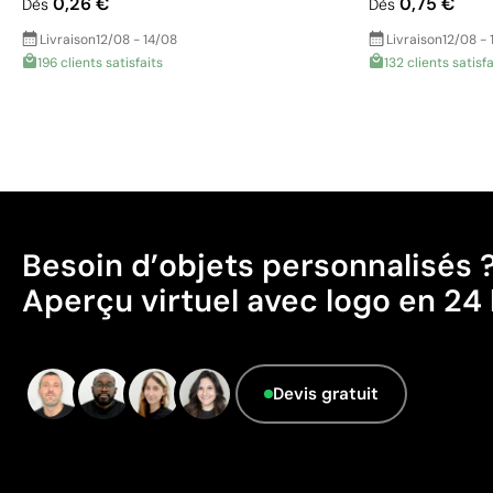
0,26 €
0,75 €
Dès
Dès
Livraison
12/08 - 14/08
Livraison
12/08 - 
196 clients satisfaits
132 clients satisfa
Besoin d’objets personnalisés 
Aperçu virtuel avec logo en 24 
Devis gratuit