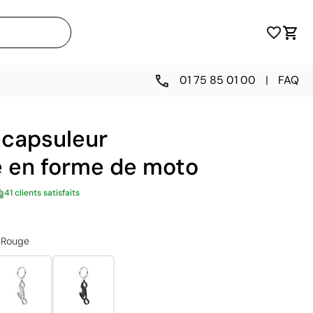
01 75 85 01 00
|
FAQ
écapsuleur
é en forme de moto
41 clients satisfaits
Rouge