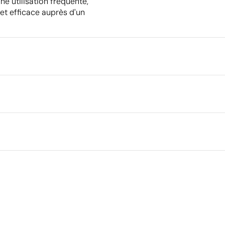
e utilisation fréquente,
et efficace auprès d'un
Emballage
Type d'emballage individuel
Quantité minimale pour l'envo
cm
palettes
Emballage intermédiaire
Dimensions de la boîte extéri
Volume de la boîte extérieure
Ce qui rend ce produit durable
Poids de la boîte extérieure
Quantité par boîte
Matériau - Points: 24 / 40
Dispose de composants hautement recyclables au
sein des systèmes de recyclage existants.