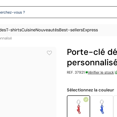
des
T-shirts
Cuisine
Nouveautés
Best-sellers
Express
nnalisé
Porte-clé d
personnalis
|
|
REF. 37921
Vérifier le stock
Sélectionnez la couleur