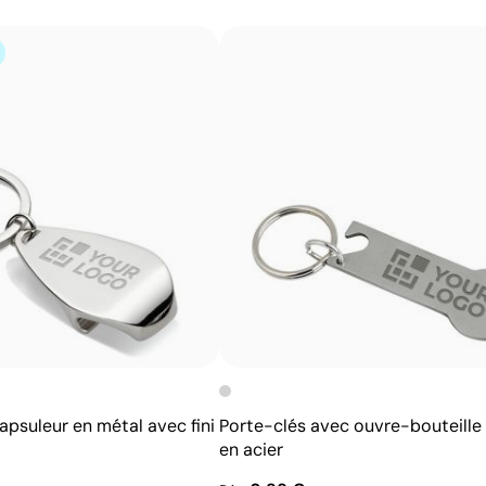
Possibilité d’impression avec couleurs Pantone®
exactes
Permet l’impression sur surfaces incurvées et
irrégulières
Bonne définition des textes et logos
Prix compétitifs pour les grandes quantités
apsuleur en métal avec fini
Porte-clés avec ouvre-bouteille 
en acier