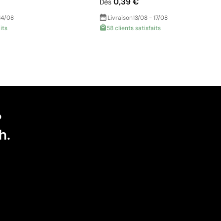
0,39 €
Dès
14/08
Livraison
13/08 - 17/08
its
58 clients satisfaits
?
h.