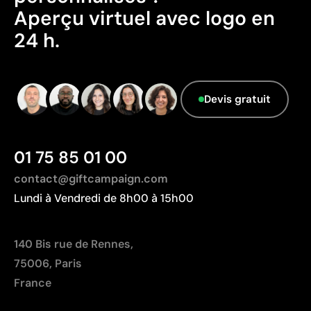
transport plus importante par rapport à l'Europe.
Aperçu virtuel avec logo en
Données avancées - Points: 0 / 5
24 h.
Le fournisseur ne dispose pas de cette
information.
Devis gratuit
01 75 85 01 00
contact@giftcampaign.com
Lundi à Vendredi de 8h00 à 15h00
140 Bis rue de Rennes,
75006, Paris
France