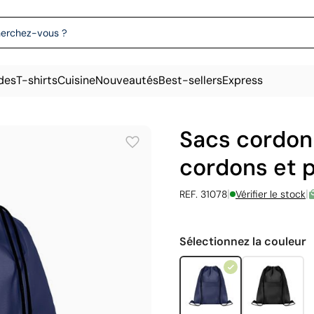
des
T-shirts
Cuisine
Nouveautés
Best-sellers
Express
Sacs cordon 
cordons et 
|
|
REF. 31078
Vérifier le stock
Sélectionnez la couleur