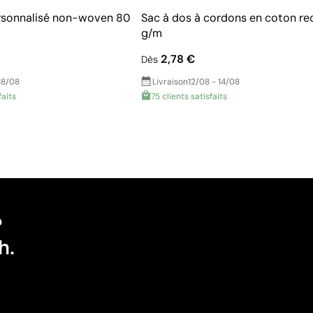
rsonnalisé non-woven 80
Sac à dos à cordons en coton re
g/m
2,78 €
Dès
18/08
Livraison
12/08 - 14/08
faits
75 clients satisfaits
?
h.