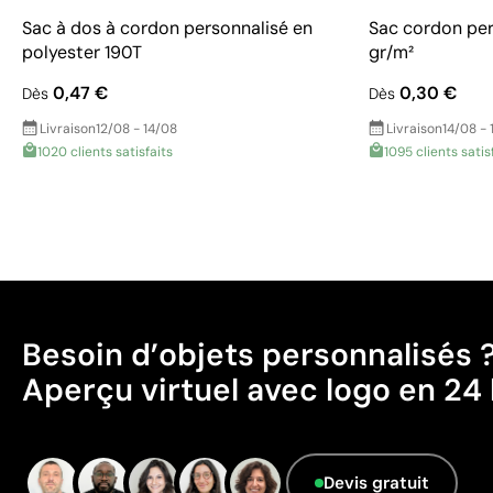
Sac à dos à cordon personnalisé en
Sac cordon pe
polyester 190T
gr/m²
0,47 €
0,30 €
Dès
Dès
Livraison
12/08 - 14/08
Livraison
14/08 - 
1020 clients satisfaits
1095 clients satis
Besoin d’objets personnalisés 
Aperçu virtuel avec logo en 24 
Devis gratuit