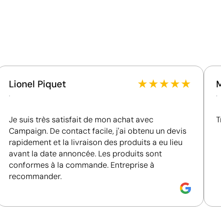
Certification du fournisseur - Points: 8 / 15
Fournisseur lié à une usine auditée selon une norme
reconnue, garantissant la vérification des
conditions de travail.
Fournisseur récompensé par la médaille EcoVadis
isés
Bronze, se situant parmi les 35 % des meilleures
entreprises en matière de performance ESG.
★
★
★
★
★
Lionel Piquet
.
.
Je suis très satisfait de mon achat avec
T
Position:
poche
Campaign. De contact facile, j'ai obtenu un devis
Size:
140x140 mm
rapidement et la livraison des produits a eu lieu
Sérigraphie:
maximum 4
avant la date annoncée. Les produits sont
couleurs
conformes à la commande. Entreprise à
recommander.
Couleurs unies intenses avec un excellent rappor