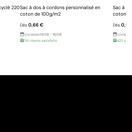
cyclé 220
Sac à dos à cordons personnalisé en
Sac à do
coton de 100g/m2
coton d
0,66 €
0,90
Dès
Dès
Livraison
14/08 - 18/08
Livraiso
114 clients satisfaits
425 clien