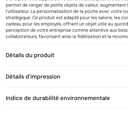
permet de ranger de petits objets de valeur, augmentant l'
l'utilisateur. La personnalisation de la poche avec votre 
stratégique. Ce produit est adapté pour les salons, les 
cadeau pour les employés, offrant un objet utile au quotidi
perception de votre entreprise comme attentive aux besoi
collaborateurs, favorisant ainsi la fidélisation et la recon
Détails du produit
Caractéristiques
Détails d'impression
31078
Code du produit
25 unités
Quantité minimum
37 x 44 cm
Sérigraphie
Transfert sérigraphique
Taille
Indice de durabilité environnementale
54 g
Poids
Polyester
Matière
Chine
Pays de fabrication
Zones d'impression disponibles
4202 92 91
Code Intrastat