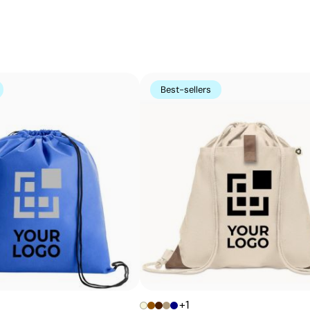
La sérigraphie est une technique d’impression où l’encre
zones non imprimées. Elle est parfaite pour les logos c
s’avère très économique en grandes quantités sur des s
t-shirts.
Avantages
Best-sellers
Possibilité d’impression avec couleurs Pantone®
exactes
Excellent rapport qualité-prix pour les grandes
séries
Idéale pour logos simples sans détails fins
+1