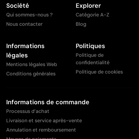
Excellent rapport qualité-prix pour les grandes
Société
Explorer
Pays d’origine - Points: 2 / 10
séries
Qui sommes-nous ?
Catégorie A-Z
Fabriqué en Chine, avec une distance de
Idéale pour logos simples sans détails fins
Nous contacter
Blog
transport plus importante par rapport à l'Europe.
Limites
Données avancées - Points: 0 / 5
Informations
Politiques
Non adaptée à l’impression de photographies ou de
Le fournisseur ne dispose pas de cette
information.
dégradés
légales
Politique de
Nombre de couleurs limité
confidentialité
Mentions légales Web
Politique de cookies
Conditions générales
Informations de commande
Processus d’achat
Livraison et service après-vente
Annulation et remboursement