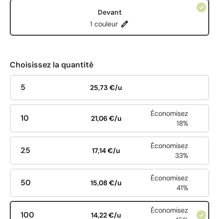
Devant
1 couleur
Choisissez la quantité
5
25,73 €/u
Économisez
10
21,06 €/u
18%
Économisez
25
17,14 €/u
33%
Économisez
50
15,08 €/u
41%
Économisez
100
14,22 €/u