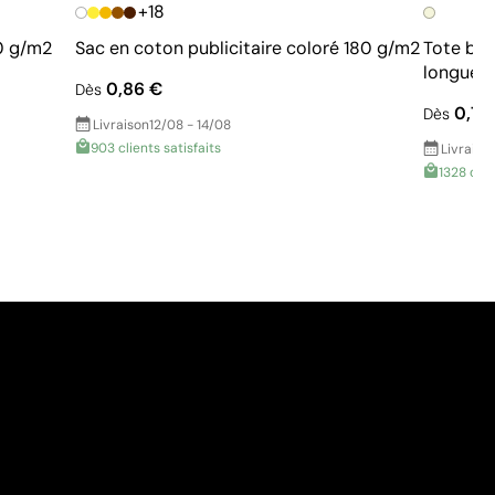
+18
0 g/m2
Sac en coton publicitaire coloré 180 g/m2
Tote bag
longues
0,86 €
Dès
0,70
Dès
Livraison
12/08 - 14/08
903 clients satisfaits
Livraiso
1328 clie