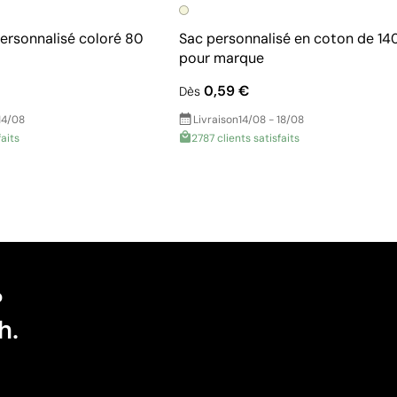
personnalisé coloré 80
Sac personnalisé en coton de 14
pour marque
0,59 €
Dès
14/08
Livraison
14/08 - 18/08
faits
2787 clients satisfaits
?
h.