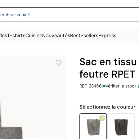
des
T-shirts
Cuisine
Nouveautés
Best-sellers
Express
Sac en tissu
feutre RPET
|
|
REF. 38456
Vérifier le stock
Sélectionnez la couleur