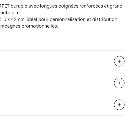
RPET durable avec longues poignées renforcées et grand
uotidien.
15 x 42 cm, idéal pour personnalisation et distribution
ampagnes promotionnelles.
300 unités
i avec des
45 x 42 x 50 cm
eure
réfléchissant argenté
Impression en relief
0.095 m³
9.94 kg
50 unités
Aspects à améliorer