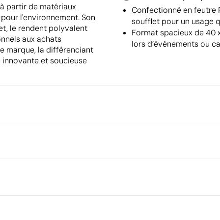
 à partir de matériaux
Confectionné en feutre 
 pour l'environnement. Son
soufflet pour un usage q
et, le rendent polyvalent
Format spacieux de 40 x 
onnels aux achats
lors d’événements ou c
e marque, la différenciant
e innovante et soucieuse
Emballage
Quantité minimale pour l'envo
palettes
cm
Dimensions de la boîte extéri
Transfert numérique en couleur
Transfert 
Volume de la boîte extérieure
Poids de la boîte extérieure
Quantité par boîte
Ce qui rend ce produit durable