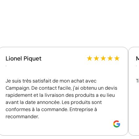
Matériau - Points: 36 / 40
Contient des matières recyclées, réduisant
l'utilisation de ressources vierges.
Certification du fournisseur - Points: 8 / 15
acs en toile personnalisés
Fournisseur lié à une usine auditée selon une norme
reconnue, garantissant la vérification des
★
★
★
★
★
Lionel Piquet
conditions de travail.
.
.
Fournisseur récompensé par la médaille EcoVadis
Bronze, se situant parmi les 35 % des meilleures
Je suis très satisfait de mon achat avec
T
entreprises en matière de performance ESG.
Campaign. De contact facile, j'ai obtenu un devis
rapidement et la livraison des produits a eu lieu
avant la date annoncée. Les produits sont
conformes à la commande. Entreprise à
recommander.
Couleurs unies intenses avec un excellent rappor
La sérigraphie est une technique d’impression où l’encre