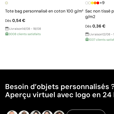
+9
Tote bag personnalisé en coton 100 g/m²
Sac non tissé 
g/m2
0,54 €
Dès
0,36 €
Dès
Livraison
14/08 - 18/08
3008 clients satisfaits
Livraison
12/08 - 
1037 clients satis
Besoin d’objets personnalisés 
Aperçu virtuel avec logo en 24 