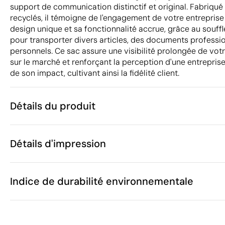
support de communication distinctif et original. Fabriqué
recyclés, il témoigne de l'engagement de votre entreprise
design unique et sa fonctionnalité accrue, grâce au souffl
pour transporter divers articles, des documents professi
personnels. Ce sac assure une visibilité prolongée de votr
sur le marché et renforçant la perception d'une entrepris
de son impact, cultivant ainsi la fidélité client.
Détails du produit
Caractéristiques
Détails d'impression
38456
Code du produit
10 unités
Quantité minimum
40 x 15 x 42 
Sérigraphie
Transfert sérigraphique
Taille
Indice de durabilité environnementale
208 g
Poids
Feutre RPET
Matière
Chine
Pays de fabrication