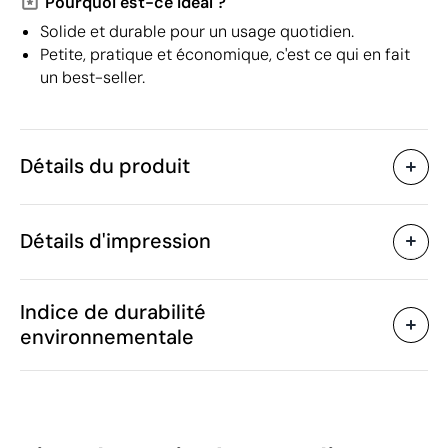
Pourquoi est-ce idéal ?
Solide et durable pour un usage quotidien.
Petite, pratique et économique, c'est ce qui en fait
un best-seller.
Détails du produit
Caractéristiques
Détails d'impression
32228
Code du produit
10 unités
Quantité minimum
1 unité
Transfert sérigraphique
Transfert numé
Vente par multiples de
Indice de durabilité
21 x 12 x 5 cm
Taille
environnementale
73 g
Poids
Polyester 600D
Matière
Zones d'impression disponibles
Chine
Pays de fabrication
4202 22 90
Code Intrastat