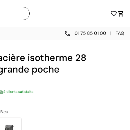
01 75 85 01 00
|
FAQ
acière isotherme 28
 grande poche
4 clients satisfaits
Bleu