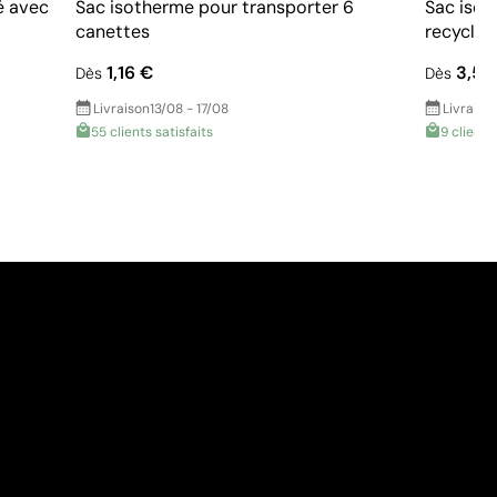
é avec
Sac isotherme pour transporter 6
Sac isot
canettes
recyclé 
1,16 €
3,56
Dès
Dès
Livraison
13/08 - 17/08
Livraiso
55 clients satisfaits
9 clients