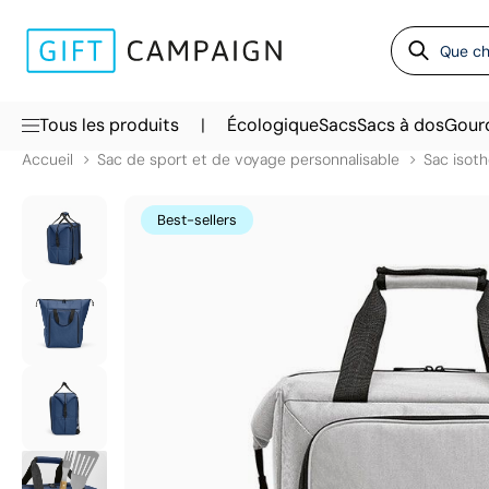
|
Tous les produits
Écologique
Sacs
Sacs à dos
Gour
Accueil
Sac de sport et de voyage personnalisable
Sac isot
Best-sellers