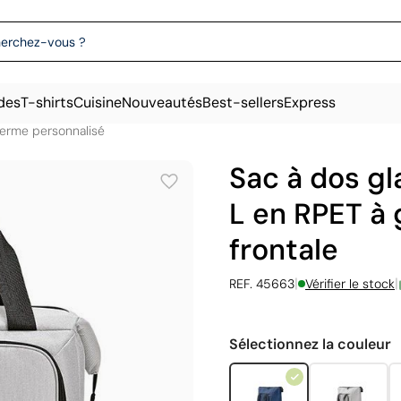
des
T-shirts
Cuisine
Nouveautés
Best-sellers
Express
herme personnalisé
Sac à dos gl
L en RPET à
frontale
|
|
REF. 45663
Vérifier le stock
Sélectionnez la couleur