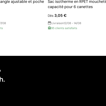
sangle ajustable et poche
Sac isotherme en RPET mouchet
capacité pour 6 canettes
3,05 €
Dès
17/08
Livraison
12/08 - 14/08
its
95 clients satisfaits
?
h.