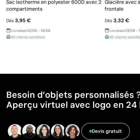
Sac isotherme en polyester 600D avec 2
Glacière avec 
compartiments
frontale
3,95 €
3,32 €
Dès
Dès
Livraison
12/08 - 14/08
Livraison
13/08 - 
161 clients satisfaits
40 clients satisfa
Besoin d’objets personnalisés 
Aperçu virtuel avec logo en 24 
Devis gratuit