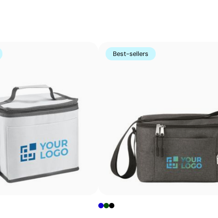
étant de haute qualité. Très utilisée sur les polos, les sw
Données avancées - Points: 2 / 5
de vêtements d’entreprise qui doivent supporter une util
Le fournisseur fournit explicitement les données
relatives aux émissions du produit.
Avantages
Best-sellers
Finition très professionnelle et élégante
Grande résistance à l’usage et aux lavages
Aspect en volume qui valorise le logo
Idéal pour vêtements d’entreprise et casquettes
Ne s’écaille pas et ne se fissure pas avec le temps