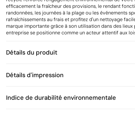
efficacement la fraîcheur des provisions, le rendant fonct
randonnées, les journées à la plage ou les événements sp
rafraîchissements au frais et profitez d'un nettoyage facile.
marque importante grâce à son utilisation dans des lieux pu
entreprise se positionne comme un acteur attentif aux lois
Détails du produit
Caractéristiques
Détails d'impression
45663
Code du produit
5 unités
Quantité minimum
33 x 47 x 22 
Broderie
Broderie
Transfert nu
Taille
Indice de durabilité environnementale
669 g
Poids
Polyester RP
Matière
élastomère t
28 L
Zones d'impression disponibles
Capacité
59
Chine
Pays de fabrication