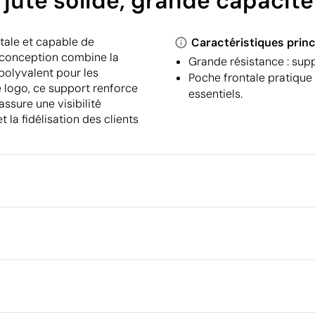
jute solide, grande capacité
tale et capable de
Caractéristiques princ
a conception combine la
Grande résistance : supp
polyvalent pour les
Poche frontale pratique
 logo, ce support renforce
essentiels.
ssure une visibilité
 la fidélisation des clients
Emballage
Emballage intermédiaire
Dimensions de la boîte extéri
Transfert numérique en couleur
Volume de la boîte extérieure
cm
Poids de la boîte extérieure
Quantité par boîte