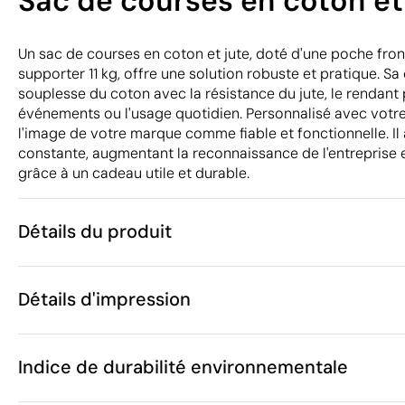
Sac de courses en coton et 
Un sac de courses en coton et jute, doté d'une poche fron
supporter 11 kg, offre une solution robuste et pratique. S
souplesse du coton avec la résistance du jute, le rendant 
événements ou l'usage quotidien. Personnalisé avec votre
l'image de votre marque comme fiable et fonctionnelle. Il a
constante, augmentant la reconnaissance de l'entreprise et
grâce à un cadeau utile et durable.
Détails du produit
Caractéristiques
Détails d'impression
47859
Code du produit
25 unités
Quantité minimum
1 unité
Sérigraphie
Transfert sérigraphique
Vente par multiples de
Indice de durabilité environnementale
42 x 35 x 15 
Taille
260 g
Poids