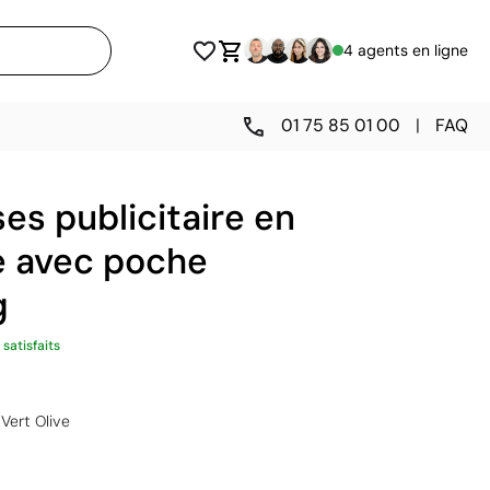
4 agents en ligne
01 75 85 01 00
|
FAQ
es publicitaire en
e avec poche
g
 satisfaits
Vert Olive