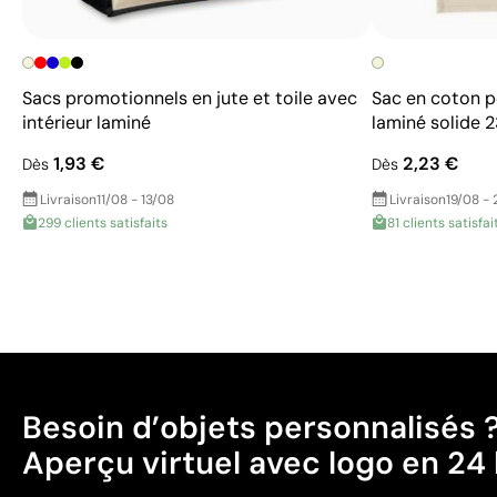
Sacs promotionnels en jute et toile avec
Sac en coton p
intérieur laminé
laminé solide 
1,93 €
2,23 €
Dès
Dès
Livraison
11/08 - 13/08
Livraison
19/08 - 
299 clients satisfaits
81 clients satisfai
Besoin d’objets personnalisés 
Aperçu virtuel avec logo en 24 