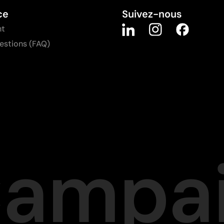
ce
Suivez-nous
nt
uestions (FAQ)
Campa