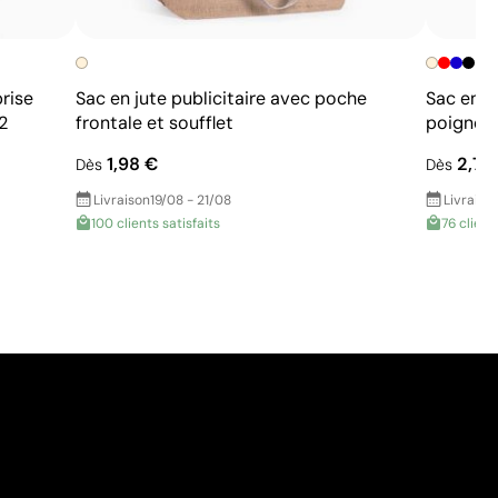
rise
Sac en jute publicitaire avec poche
Sac en t
2
frontale et soufflet
poignée
1,98 €
2,74
Dès
Dès
Livraison
19/08 - 21/08
Livraiso
100 clients satisfaits
76 client