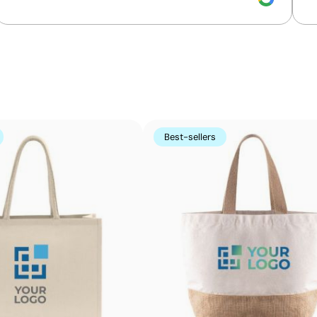
Couleurs unies intenses avec un excellent rappor
La sérigraphie est une technique d’impression où l’encre
zones non imprimées. Elle est parfaite pour les logos c
s’avère très économique en grandes quantités sur des s
t-shirts.
Avantages
Best-sellers
Possibilité d’impression avec couleurs Pantone®
exactes
Excellent rapport qualité-prix pour les grandes
séries
Idéale pour logos simples sans détails fins