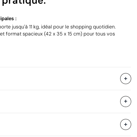
 pratique.
ipales :
orte jusqu'à 11 kg, idéal pour le shopping quotidien.
 et format spacieux (42 x 35 x 15 cm) pour tous vos
10 unités
36 x 43 x 42 cm
eure
0.065 m³
14 kg
50 unités