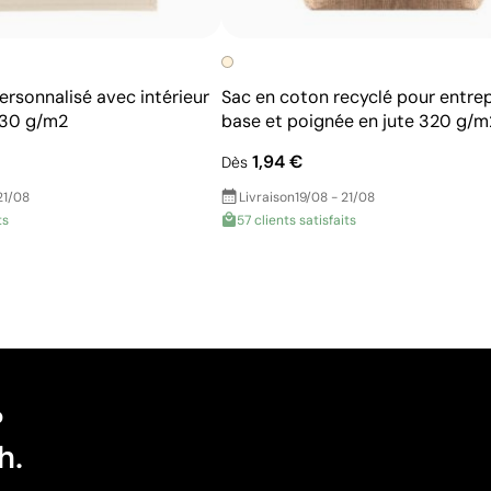
ersonnalisé avec intérieur
Sac en coton recyclé pour entrep
230 g/m2
base et poignée en jute 320 g/m
1,94 €
Dès
21/08
Livraison
19/08 - 21/08
ts
57 clients satisfaits
?
h.