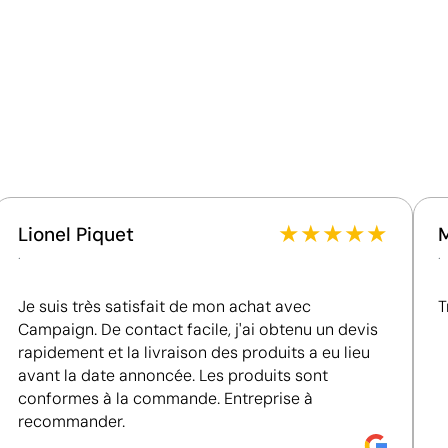
Ce qui rend ce produit durable
Matériau - Points: 32 / 40
Utilise des ressources renouvelables d'origine
naturelle.
Sacs de plage personnalisés
★
★
★
★
★
Lionel Piquet
.
.
Je suis très satisfait de mon achat avec
T
Campaign. De contact facile, j'ai obtenu un devis
rapidement et la livraison des produits a eu lieu
avant la date annoncée. Les produits sont
conformes à la commande. Entreprise à
recommander.