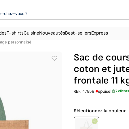
des
T-shirts
Cuisine
Nouveautés
Best-sellers
Express
lage personnalisé
Sac de cours
coton et jut
frontale 11 k
|
|
REF. 47859
épuisé
7 clients
Sélectionnez la couleur