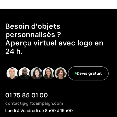
comme durables.
Pays d’origine - Points: 2 / 10
Fabriqué en Chine, avec une distance de
Besoin d’objets
transport plus importante par rapport à l'Europe.
personnalisés ?
Données avancées - Points: 0 / 5
Aperçu virtuel avec logo en
Le fournisseur ne dispose pas de cette
24 h.
information.
Devis gratuit
01 75 85 01 00
contact@giftcampaign.com
Lundi à Vendredi de 8h00 à 15h00