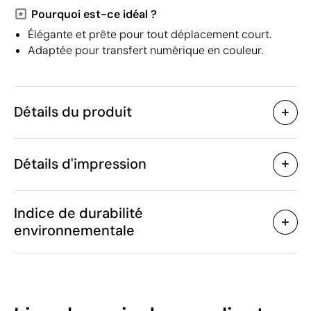
Pourquoi est-ce idéal ?
Élégante et prête pour tout déplacement court.
Adaptée pour transfert numérique en couleur.
Détails du produit
Caractéristiques
Détails d'impression
42266
Code du produit
5 unités
Quantité minimum
32.5 x 20 x 46.5 cm
Transfert sérigraphique
Transfert numé
Taille
Indice de durabilité
2600 g
Poids
environnementale
rPET
Matière
Chine
Pays de fabrication
Zones d'impression disponibles
4202 12 99
Code Intrastat
Janvier 2023
Dans notre collection
46