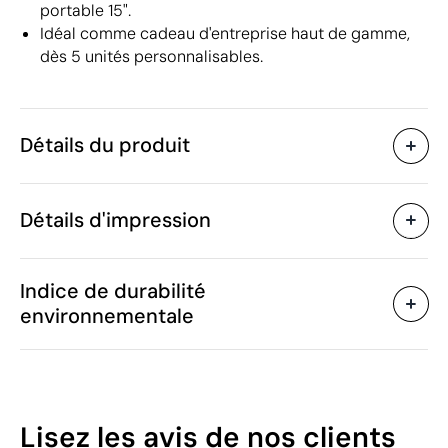
portable 15".
Idéal comme cadeau d'entreprise haut de gamme,
dès 5 unités personnalisables.
Détails du produit
Caractéristiques
Détails d'impression
42705
Code du produit
5 unités
Quantité minimum
38 x 26.5 x 0.5 cm
Transfert sérigraphique
Transfert numé
Taille
Indice de durabilité
330 g
Poids
environnementale
Cuir PU (synthétique)
Matière
2.4 L
Capacité
Zones d'impression disponibles
Chine
Pays de fabrication
Vinga
Marque
31
Lisez les avis
de nos clients
4202 92 11
Code Intrastat