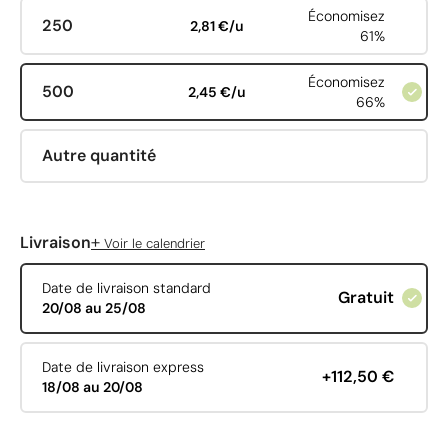
Économisez
250
2,81 €/u
61%
Économisez
500
2,45 €/u
66%
Autre quantité
+
Livraison
Voir le calendrier
Date de livraison standard
Gratuit
20/08 au 25/08
Date de livraison express
+112,50 €
18/08 au 20/08