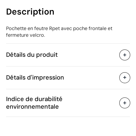
Description
Pochette en feutre Rpet avec poche frontale et
fermeture velcro.
Détails du produit
Caractéristiques
Détails d'impression
43406
Code du produit
25 unités
Quantité minimum
37 x 26 cm
Transfert sérigraphique
Transfert numé
Taille
Indice de durabilité
45 g
Poids
environnementale
Feutre, Plastique PET
Matière
recyclé (RPET)
Zones d'impression disponibles
Chine
Pays de fabrication
4202 22 90
Code Intrastat