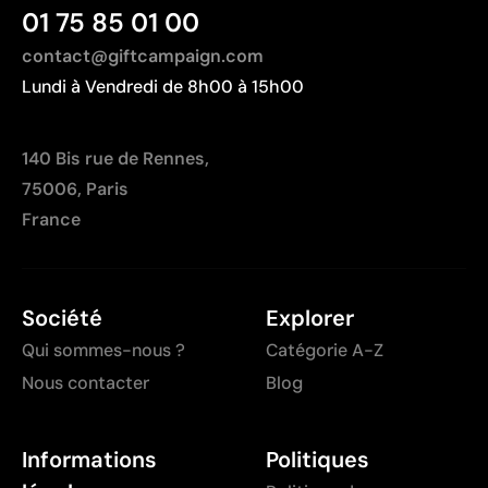
01 75 85 01 00
Limites
contact@giftcampaign.com
Ne permet pas les photographies ni les dégradés
complexes
Lundi à Vendredi de 8h00 à 15h00
Chaque couleur entraîne un coût supplémentaire lié
à la préparation
140 Bis rue de Rennes,
Peu optimale pour les petites quantités
75006, Paris
France
Société
Explorer
Qui sommes-nous ?
Catégorie A-Z
Nous contacter
Blog
Informations
Politiques