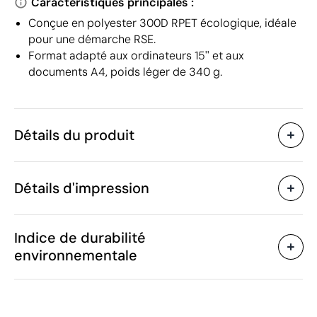
Caractéristiques principales :
Conçue en polyester 300D RPET écologique, idéale
pour une démarche RSE.
Format adapté aux ordinateurs 15'' et aux
documents A4, poids léger de 340 g.
Détails du produit
Caractéristiques
Détails d'impression
40863
Code du produit
10 unités
Quantité minimum
37 x 27 x 3.5 cm
Sérigraphie ou tampographie
Transfert
Taille
Indice de durabilité
340 g
Poids
environnementale
Polyester 300D RPET
Matière
Chine
Pays de fabrication
Zones d'impression disponibles
3924 10 00
Code Intrastat