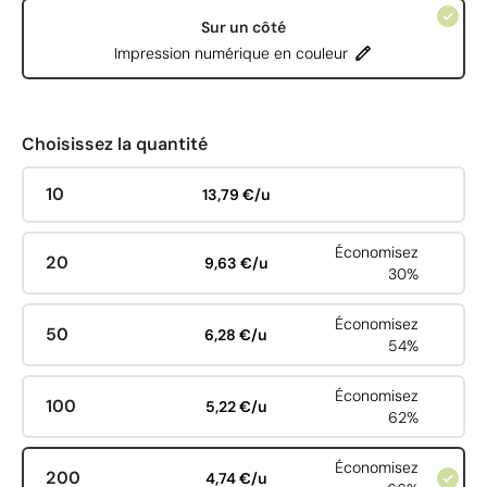
Sur un côté
Impression numérique en couleur
Choisissez la quantité
10
13,79 €/u
Économisez
20
9,63 €/u
30%
Économisez
50
6,28 €/u
54%
Économisez
100
5,22 €/u
62%
Économisez
200
4,74 €/u