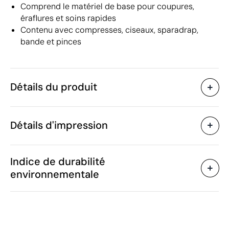
Comprend le matériel de base pour coupures,
éraflures et soins rapides
Contenu avec compresses, ciseaux, sparadrap,
bande et pinces
Détails du produit
Caractéristiques
Détails d'impression
56077
Code du produit
10 unités
Quantité minimum
15.5 x 10.5 x 3.5 cm
Transfert numérique en couleur
Taille
Indice de durabilité
69 g
Poids
environnementale
Matière
Chine
Pays de fabrication
Zones d'impression disponibles
3006 50 00
Code Intrastat
Février 2026
Dans notre collection