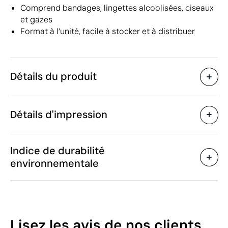
Comprend bandages, lingettes alcoolisées, ciseaux
et gazes
Format à l’unité, facile à stocker et à distribuer
Détails du produit
Caractéristiques
Détails d'impression
55508
Code du produit
25 unités
Quantité minimum
14.7 x 8.5 x 3.5 cm
Transfert numérique UV en couleur
Tam
Taille
Indice de durabilité
62.9 g
Poids
environnementale
Polyester, plastique, eau,
Matière
non-tissé
Zones d'impression disponibles
Chine
Pays de fabrication
3006 50 00
Code Intrastat
13
Lisez les avis
de nos clients
Janvier 2026
Dans notre collection