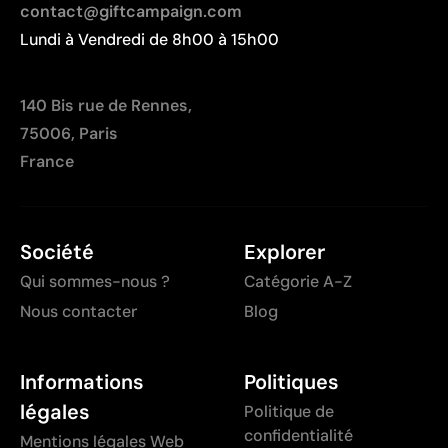
L’impression peut se détériorer avec des lavages
contact@giftcampaign.com
intenses ou par frottement
Lundi à Vendredi de 8h00 à 15h00
140 Bis rue de Rennes,
75006, Paris
France
Société
Explorer
Qui sommes-nous ?
Catégorie A-Z
Nous contacter
Blog
Informations
Politiques
légales
Politique de
confidentialité
Mentions légales Web