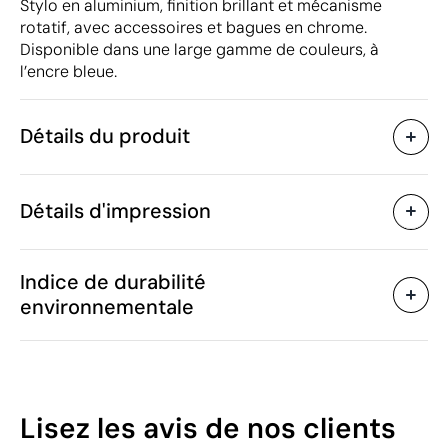
Stylo en aluminium, finition brillant et mécanisme
rotatif, avec accessoires et bagues en chrome.
Disponible dans une large gamme de couleurs, à
l’encre bleue.
Détails du produit
Caractéristiques
Détails d'impression
42034
Code du produit
200 unités
Quantité minimum
ø0.8 x 12.9 cm
Tampographie
Gravure laser
Taille
Indice de durabilité
10 g
Poids
environnementale
Aluminium
Matière
Chine
Pays de fabrication
Zones d'impression disponibles
9608 10 10
Code Intrastat
Écriture bleue
Couleur d'encre
34
Lisez les avis
de nos clients
Décembre 2022
Dans notre collection
/100