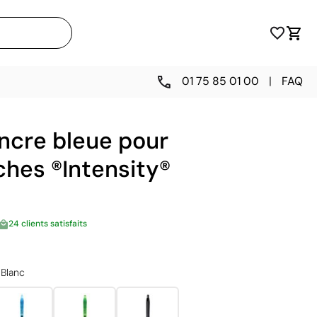
01 75 85 01 00
|
FAQ
encre bleue pour
aches ®Intensity®
24 clients satisfaits
Blanc