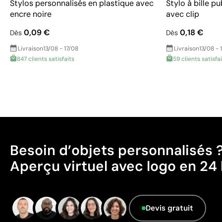
Stylos personnalisés en plastique avec
Stylo à bille p
encre noire
avec clip
0,09 €
0,18 €
Dès
Dès
Livraison
13/08 - 17/08
Livraison
13/08 - 
847 clients satisfaits
59 clients satisfa
Besoin d’objets personnalisés 
Aperçu virtuel avec logo en 24 
Devis gratuit