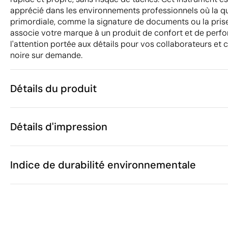
apprécié dans les environnements professionnels où la qual
primordiale, comme la signature de documents ou la prise
associe votre marque à un produit de confort et de perfo
l'attention portée aux détails pour vos collaborateurs et c
noire sur demande.
Détails du produit
Caractéristiques
Détails d'impression
39096
Code du produit
250 unités
Quantité minimum
1.7 x 14.8 cm
Sérigraphie
Taille
Indice de durabilité environnementale
15 g
Poids
Plastique
Matière
Corée du Sud
Pays de fabrication
Zones d'impression disponibles
BIC
Marque
36
9608 10 10
Code Intrastat