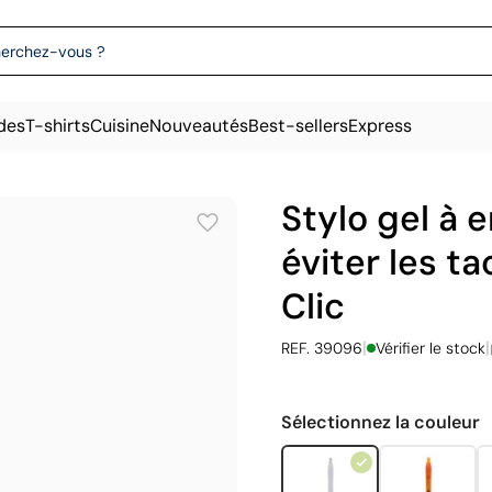
des
T-shirts
Cuisine
Nouveautés
Best-sellers
Express
Stylo gel à 
éviter les t
Clic
|
|
REF. 39096
Vérifier le stock
Sélectionnez la couleur