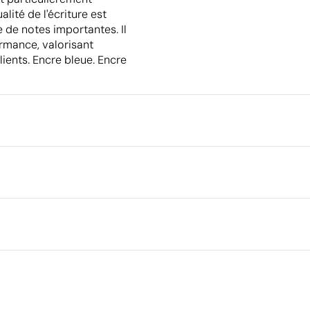
ité de l'écriture est
 de notes importantes. Il
rmance, valorisant
lients. Encre bleue. Encre
Emballage
Dimensions de la boîte extéri
Volume de la boîte extérieure
Ce qui rend ce produit durable