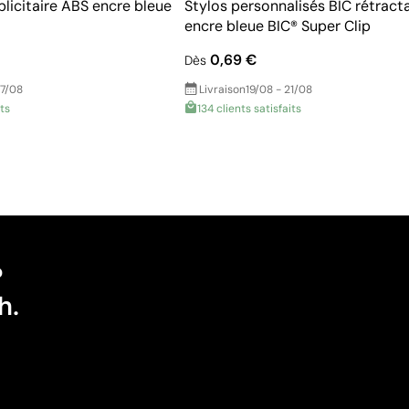
ublicitaire ABS encre bleue
Stylos personnalisés BIC rétract
encre bleue BIC® Super Clip
0,69 €
Dès
17/08
Livraison
19/08 - 21/08
its
134 clients satisfaits
?
h.