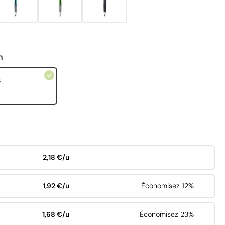
n
s
2,18 €/u
1,92 €/u
Économisez 12%
1,68 €/u
Économisez 23%