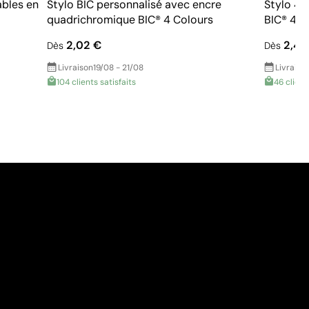
ables en
Stylo BIC personnalisé avec encre
Stylo 4 
quadrichromique BIC® 4 Colours
BIC® 4 C
2,02 €
2,40
Dès
Dès
Livraison
19/08 - 21/08
Livraiso
104 clients satisfaits
46 client